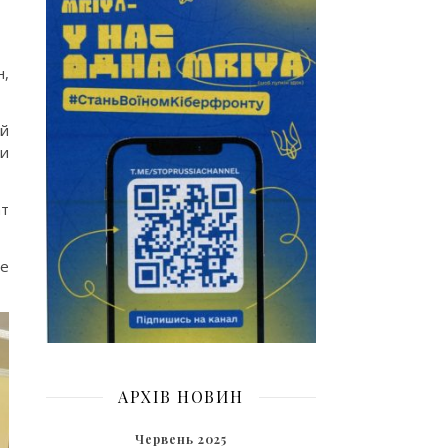
н,
 й
ли
ат
де
АРХІВ НОВИН
Червень 2025