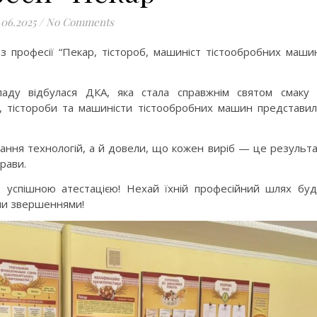
.06.2025
/
No Comments
 з професії “Пекар, тістороб, машиніст тістообробних маши
ладу відбулася ДКА, яка стала справжнім святом смаку
и, тістороби та машиністи тістообробних машин представи
ння технологій, а й довели, що кожен виріб — це результ
рави.
 успішною атестацією! Нехай їхній професійний шлях бу
ми звершеннями!