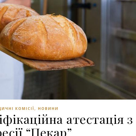
,
ИЧНІ КОМІСІЇ
НОВИНИ
фікаційна атестація з
есії “Пекар”