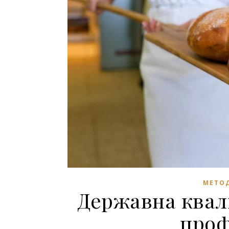
МЕТОД
Державна квалі
проф