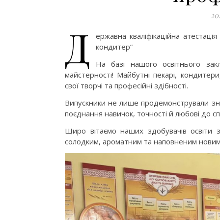
20
Д
ержавна кваліфікаційна атестація
кондитер”
На базі нашого освітнього зак
майстерності! Майбутні пекарі, кондитер
свої творчі та професійні здібності.
Випускники не лише продемонстрували зна
поєднання навичок, точності й любові до сп
Щиро вітаємо наших здобувачів освіти з
солодким, ароматним та наповненим нови