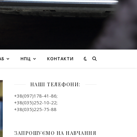
АБ
НПЦ
КОНТАКТИ
НАШІ ТЕЛЕФОНИ:
+38(097)178-41-86;
+38(035)252-10-22;
+38(035)225-75-88
ЗАПРОШУЄМО НА НАВЧАННЯ