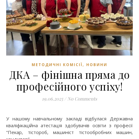
,
МЕТОДИЧНІ КОМІСІЇ
НОВИНИ
ДКА – фінішна пряма до
професійного успіху!
19.06.2025
/
No Comments
У нашому навчальному закладі відбулася Державна
кваліфікаційна атестація здобувачів освіти з професії
“Пекар, тістороб, машиніст тістообробних машин,