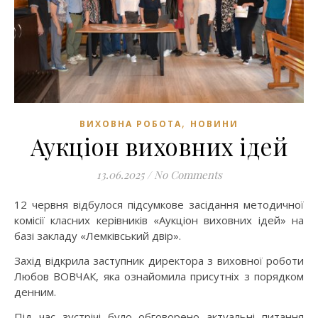
,
ВИХОВНА РОБОТА
НОВИНИ
Аукціон виховних ідей
13.06.2025
/
No Comments
12 червня відбулося підсумкове засідання методичної
комісії класних керівників «Аукціон виховних ідей» на
базі закладу «Лемківський двір».
Захід відкрила заступник директора з виховної роботи
Любов ВОВЧАК, яка ознайомила присутніх з порядком
денним.
Під час зустрічі було обговорено актуальні питання