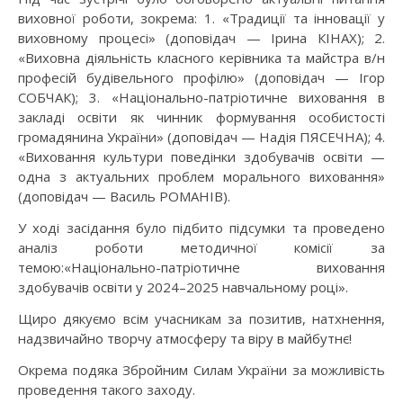
виховної роботи, зокрема: 1. «Традиції та інновації у
виховному процесі» (доповідач — Ірина КІНАХ); 2.
«Виховна діяльність класного керівника та майстра в/н
професій будівельного профілю» (доповідач — Ігор
СОБЧАК); 3. «Національно-патріотичне виховання в
закладі освіти як чинник формування особистості
громадянина України» (доповідач — Надія ПЯСЕЧНА); 4.
«Виховання культури поведінки здобувачів освіти —
одна з актуальних проблем морального виховання»
(доповідач — Василь РОМАНІВ).
У ході засідання було підбито підсумки та проведено
аналіз роботи методичної комісії за
темою:«Національно-патріотичне виховання
здобувачів освіти у 2024–2025 навчальному році».
Щиро дякуємо всім учасникам за позитив, натхнення,
надзвичайно творчу атмосферу та віру в майбутнє!
Окрема подяка Збройним Силам України за можливість
проведення такого заходу.