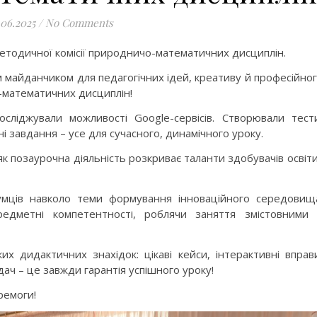
.06.2025
/
No Comments
методичної комісії природничо-математичних дисциплін.
м майданчиком для педагогічних ідей, креативу й професійно
-математичних дисциплін!
сліджували можливості Google-сервісів. Створювали тест
і завдання – усе для сучасного, динамічного уроку.
к позаурочна діяльність розкриває таланти здобувачів освіти
умців навколо теми формування інноваційного середовищ
редметні компетентності, роблячи заняття змістовними
х дидактичних знахідок: цікаві кейси, інтерактивні вправ
ач – це завжди гарантія успішного уроку!
еремоги!