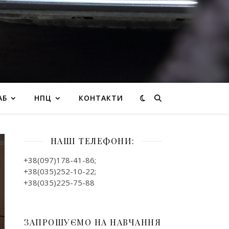
АБ
НПЦ
КОНТАКТИ
НАШІ ТЕЛЕФОНИ:
+38(097)178-41-86;
+38(035)252-10-22;
+38(035)225-75-88
ЗАПРОШУЄМО НА НАВЧАННЯ