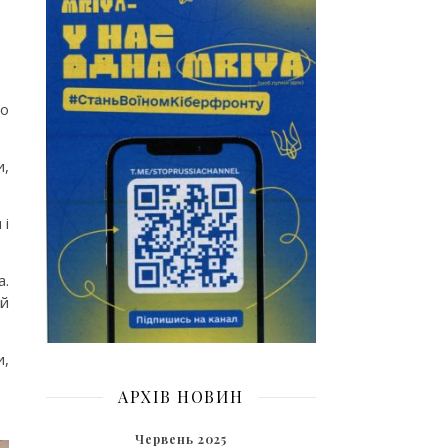
го
и,
 і
а.
 й
и,
АРХІВ НОВИН
Червень 2025