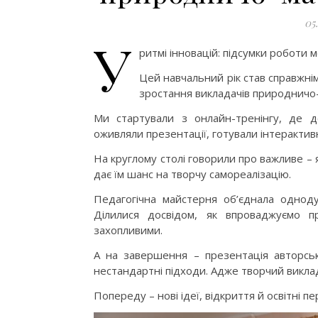
05
У
ритмі інновацій: підсумки роботи 
Цей навчальний рік став справжні
зростання викладачів природничо
Ми стартували з онлайн-тренінгу, де до
оживляли презентації, готували інтерактивн
На круглому столі говорили про важливе – я
дає їм шанс на творчу самореалізацію.
Педагогічна майстерня об’єднала однод
Ділилися досвідом, як впроваджуємо п
захопливими.
А на завершення – презентація авторськи
нестандартні підходи. Адже творчий виклад
Попереду – нові ідеї, відкриття й освітні п