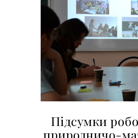
Підсумки робо
природничо-ма