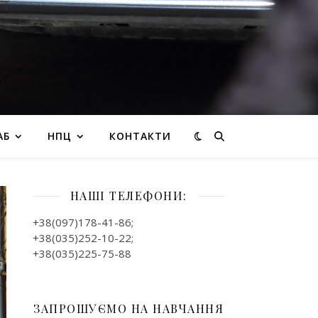
АБ
НПЦ
КОНТАКТИ
НАШІ ТЕЛЕФОНИ:
+38(097)178-41-86;
+38(035)252-10-22;
+38(035)225-75-88
ЗАПРОШУЄМО НА НАВЧАННЯ