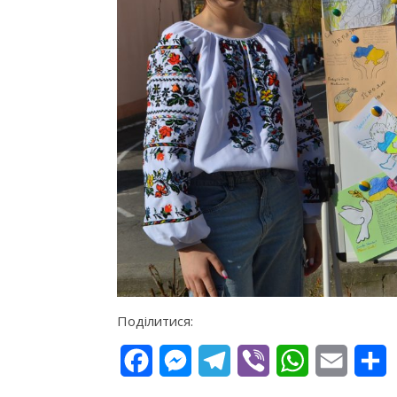
Поділитися:
Facebook
Messenger
Telegram
Viber
WhatsApp
Email
П