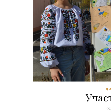
ДО
Участ
02