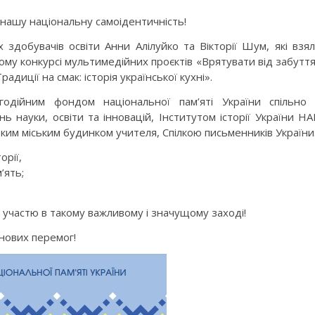
 нашу національну самоідентичність!
добувачів освіти Анни Алілуйко та Вікторії Шум, які взя
ому конкурсі мультимедійних проєктів «Врятувати від забутт
диції на смак: історія української кухні».
одійним фондом національної пам’яті України спільно
ь науки, освіти та інновацій, Інститутом історії України Н
ським міським будинком учителя, Спілкою письменників України
орії,
’ять;
 участю в такому важливому і значущому заході!
нових перемог!