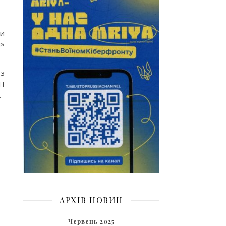
ли
я»
 з
АН
.
АРХІВ НОВИН
Червень 2025