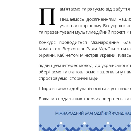
П
ам’ятаємо та рятуємо від забуття
Пишаємось досягненнями наших з
участь у щорічному Всеукраїнськ
та презентували мультимедійний проєкт «Тра
Конкурс проводиться Міжнародним благ
Комітетом Верховної Ради України з питан
України, Кабінетом Міністрів України, Київ
підвищуєм інтерес молоді до української іст
зберігаємо та відновлюємо національну пам
спростовуємо історичні міфи.
Щиро вітаємо здобувачів освіти з успішною
Бажаємо подальших творчих звершень та 