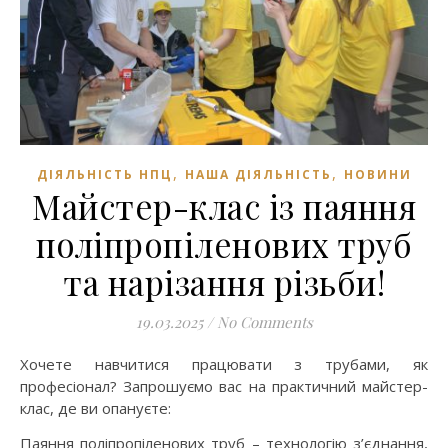
,
,
ДІЯЛЬНІСТЬ НПЦ
НАША ДІЯЛЬНІСТЬ
НОВИНИ
Майстер-клас із паяння
поліпропіленових труб
та нарізання різьби!
19.03.2025
/
No Comments
Хочете навчитися працювати з трубами, як
професіонал? Запрошуємо вас на практичний майстер-
клас, де ви опануєте:
Паяння поліпропіленових труб – технологію з’єднання,