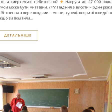
руто, а смертельно небезпечно?
Напруга до 27 000 воль
умом може бути миттєвим. ???? Падіння з висоти – один різк
? Зіткнення з перешкодами – мости, тунелі, опори зі швидкіс
якщо ви помітили…
ДЕТАЛЬНІШЕ