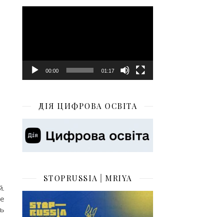
Відеопрогравач
00:00
01:17
ДІЯ ЦИФРОВА ОСВІТА
STOPRUSSIA | MRIYA
й.
ле
ть