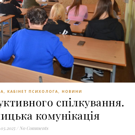
,
,
ТА
КАБІНЕТ ПСИХОЛОГА
НОВИНИ
уктивного спілкування.
ицька комунікація
.03.2025
/
No Comments