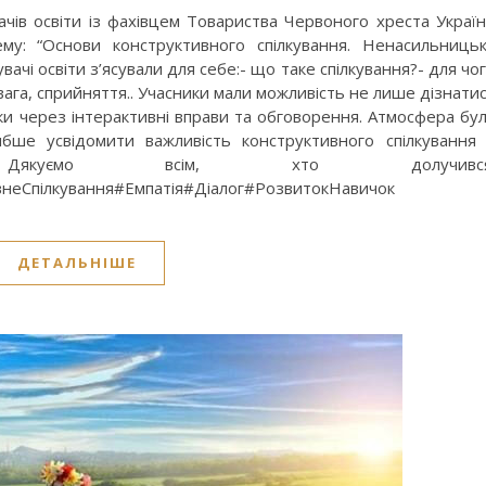
ачів освіти із фахівцем Товариства Червоного хреста Украї
у: “Основи конструктивного спілкування. Ненасильниць
бувачі освіти з’ясували для себе:- що таке спілкування?- для чо
вага, сприйняття.. Учасники мали можливість не лише дізнати
чки через інтерактивні вправи та обговорення. Атмосфера бу
ше усвідомити важливість конструктивного спілкування
 Дякуємо всім, хто долучився
неСпілкування#Емпатія#Діалог#РозвитокНавичок
ДЕТАЛЬНІШЕ