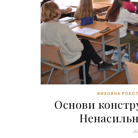
ВИХОВНА РОБО
Основи констр
Ненасильн
26