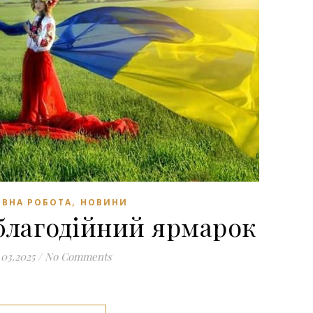
,
ВНА РОБОТА
НОВИНИ
 благодійний ярмарок
.03.2025
/
No Comments