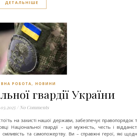
ДЕТАЛЬНІШЕ
,
ВНА РОБОТА
НОВИНИ
льної гвардії України
.03.2025
/
No Comments
стоїть на захисті нашої держави, забезпечує правопорядок 
овці Національної гвардії – це мужність, честь і відданіс
ь, сміливість та самопожертву. Ви – справжні герої, які щод