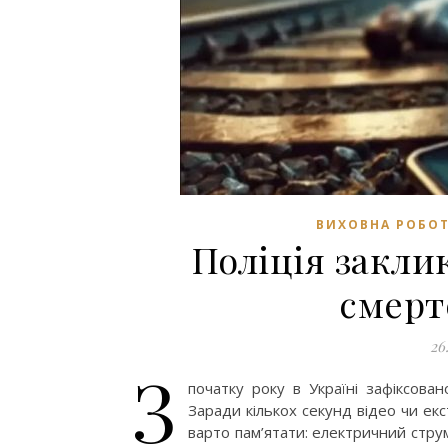
ВИХОВНА РОБО
Поліція заклик
смерт
26
З
початку року в Україні зафіксован
Заради кількох секунд відео чи ек
варто пам’ятати: електричний стру