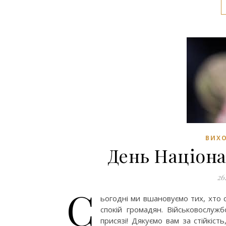
ВИХО
День Націона
26
С
ьогодні ми вшановуємо тих, хто 
спокій громадян. Військовослужб
присязі! Дякуємо вам за стійкіст