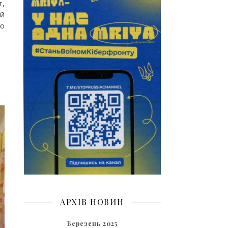
т,
ий
тю
АРХІВ НОВИН
Березень 2025