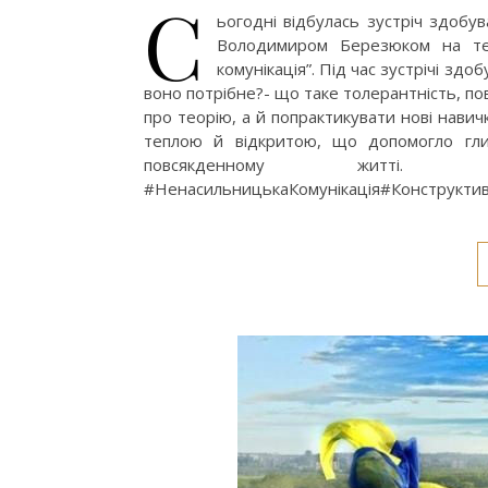
С
ьогодні відбулась зустріч здобув
Володимиром Березюком на тем
комунікація”. Під час зустрічі здо
воно потрібне?- що таке толерантність, по
про теорію, а й попрактикувати нові нави
теплою й відкритою, що допомогло глиб
повсякденному житті.
#НенасильницькаКомунікація#Конструктив