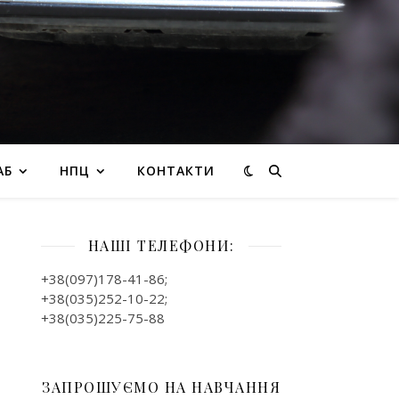
АБ
НПЦ
КОНТАКТИ
НАШІ ТЕЛЕФОНИ:
+38(097)178-41-86;
+38(035)252-10-22;
+38(035)225-75-88
ЗАПРОШУЄМО НА НАВЧАННЯ