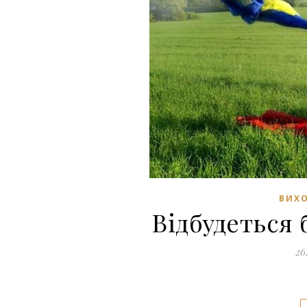
ВИХО
Відбудеться
26