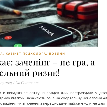
,
,
ТА
КАБІНЕТ ПСИХОЛОГА
НОВИНИ
ає: зачепінг – не гра, а
ельний ризик!
.03.2025
/
No Comments
о 8 випадків зачепінгу, внаслідок яких постраждали 9 діте
стриму підлітки наражають себе на смертельну небезпеку! А
м, падіння чи зіткнення з перешкодами майже ніколи не даю