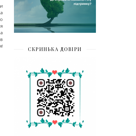
ни
ка
го
ся
ла
 в
!
СКРИНЬКА ДОВІРИ