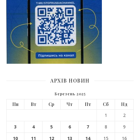
АРХІВ НОВИН
Березень 2025
Пн
Вт
Ср
Чт
Пт
Сб
Нд
1
2
3
4
5
6
7
8
9
10
11
12
13
14
15
16