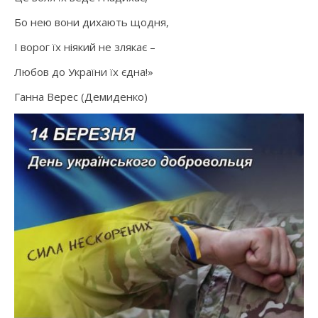
Бо нею вони дихають щодня,
І ворог їх ніякий не злякає –
Любов до України їх єдна!»
Ганна Верес (Демиденко)