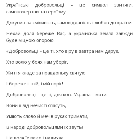
Українські добровольці – це символ звитяги,
самопожертви та героїзму.
Дякуємо за сміливість, самовідданість і любов до країни.
Нехай доля береже Вас, а українська земля завжди
буде міцною опорою.
«Добровольці – це ті, хто віру в завтра нам дарує,
Хто волю у боях нам уберіг,
Життя кладе за правдоньку святую
І береже і твій, і мій поріг!
Добровольці – це ті, для кого Україна – мати.
Вони її від нечисті спасуть,
Уміють слово й меч в руках тримати,
В народі добровольцями їх звуть!
Це воля їх веде і надихає,