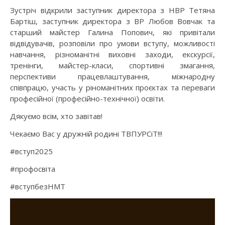
Зустріч відкрили заступник директора з НВР Тетяна
Бартіш, заступник директора з ВР Любов Вовчак та
старший майстер Галина Попович, які привітали
відвідувачів, розповіли про умови вступу, можливості
навчання, різноманітні виховні заходи, екскурсії,
тренінги, майстер-класи, спортивні змагання,
перспективи працевлаштування, міжнародну
співпрацю, участь у ріноманітних проєктах та переваги
професійної (професійно-технічної) освіти.
Дякуємо всім, хто завітав!
Чекаємо Вас у дружній родині ТВПУРСіТ!!!
#вступ2025
#профосвіта
#вступбезНМТ