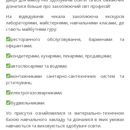
дізнатися більше про захоплюючий світ професій!
На відвідувачів чекала захоплююча екскурсія
лабораторіями, майстернями, навчальними класами, де
стають майбутніми гуру:
ресторанного обслуговування, барменами та
офіціантами;
кондитерами, кухарями, пекарями, продавцями;
автослюсарями та водіями;
монтажниками санітарно-сантехнічних систем та
устаткувань;
електрогазозварниками;
будівельниками.
Усі присутні ознайомилися із матеріально-технічною
базою навчального закладу та дізналися в яких умовах
навчаються та виховуються здобувачі освіти.