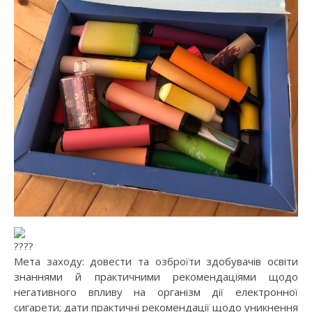
Мета заходу: довести та озброїти здобувачів освіти
знаннями й практичними рекомендаціями щодо
негативного впливу на організм дії електронної
сигарети; дати практичні рекомендації щодо уникнення