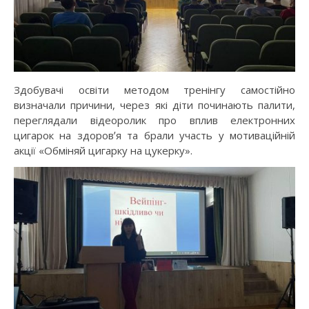
Здобувачі освіти методом тренінгу самостійно
визначали причини, через які діти починають палити,
переглядали відеоролик про вплив електронних
цигарок на здоровʼя та брали участь у мотиваційній
акції «Обміняй цигарку на цукерку».