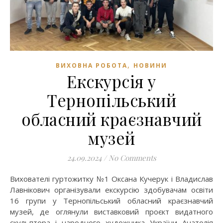
,
ВИХОВНА РОБОТА
НОВИНИ
Екскурсія у
Тернопільський
обласний краєзнавчий
музей
24.09.2024
/
No Comments
Вихователі гуртожитку №1 Оксана Кучерук і Владислав
Лавнікович організували екскурсію здобувачам освіти
16 групи у Тернопільський обласний краєзнавчий
музей, де оглянули виставковий проєкт видатного
скульптора і народного художника України Анатолія