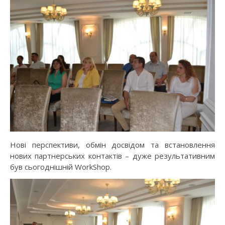
Нові перспективи, обмін досвідом та встановлення
нових партнерських контактів – дуже результативним
був сьогоднішній WorkShop.