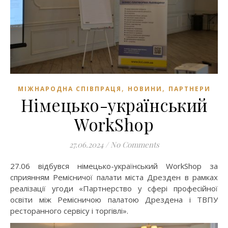
,
,
МІЖНАРОДНА СПІВПРАЦЯ
НОВИНИ
ПАРТНЕРИ
Німецько-український
WorkShop
27.06.2024
/
No Comments
27.06 відбувся німецько-український WorkShop за
сприянням Ремісничої палати міста Дрезден в рамках
реалізації угоди «Партнерство у сфері професійної
освіти між Ремісничою палатою Дрездена і ТВПУ
ресторанного сервісу і торгівлі».