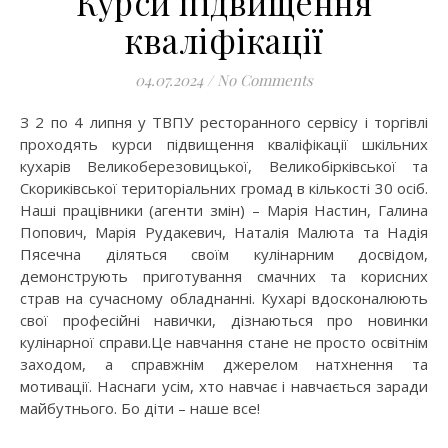
Курси підвищення
кваліфікації
04.07.2024
/
No Comments
З 2 по 4 липня у ТВПУ ресторанного сервісу і торгівлі
проходять курси підвищення кваліфікації шкільних
кухарів Великоберезовицької, Великобірківської та
Скориківської територіальних громад в кількості 30 осіб.
Наші працівники (агенти змін) – Марія Настин, Галина
Попович, Марія Рудакевич, Наталія Малюта та Надія
Пясечна діляться своїм кулінарним досвідом,
демонструють приготування смачних та корисних
страв на сучасному обладнанні. Кухарі вдосконалюють
свої професійні навички, дізнаються про новинки
кулінарної справи.Це навчання стане не просто освітнім
заходом, а справжнім джерелом натхнення та
мотивації. Наснаги усім, хто навчає і навчається заради
майбутнього. Бо діти – наше все!