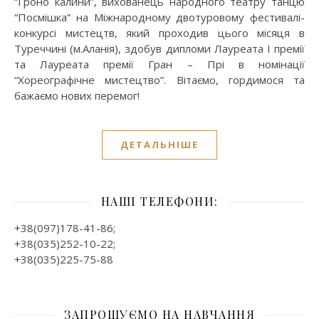
“Гроно калини”, вихованець народного театру танцю
“Посмішка” на Міжнародному двотуровому фестивалі-
конкурсі мистецтв, який проходив цього місяця в
Туреччині (м.Аланія), здобув дипломи Лауреата I премії
та Лауреата премії Гран – Прі в номінації
“Хореографічне мистецтво”. Вітаємо, гордимося та
бажаємо нових перемог!
ДЕТАЛЬНІШЕ
НАШІ ТЕЛЕФОНИ:
+38(097)178-41-86;
+38(035)252-10-22;
+38(035)225-75-88
ЗАПРОШУЄМО НА НАВЧАННЯ