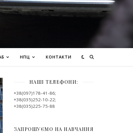
АБ
НПЦ
КОНТАКТИ
НАШІ ТЕЛЕФОНИ:
+38(097)178-41-86;
+38(035)252-10-22;
+38(035)225-75-88
ЗАПРОШУЄМО НА НАВЧАННЯ