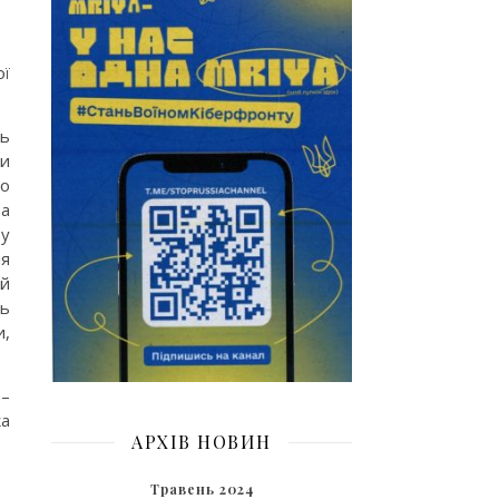
ої
ть
ки
го
За
 у
ня
ий
ть
и,
 –
ка
АРХІВ НОВИН
Травень 2024