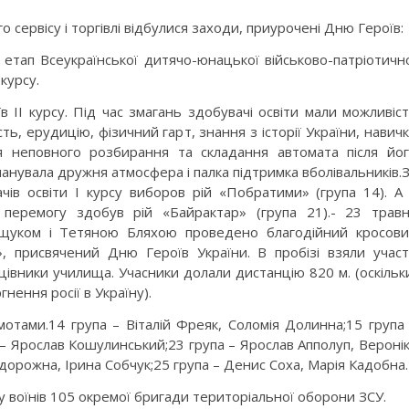
сервісу і торгівлі відбулися заходи, приурочені Дню Героїв:
 етап Всеукраїнської дитячо-юнацької військово-патріотичн
курсу.
в ІІ курсу. Під час змагань здобувачі освіти мали можливіс
ь, ерудицію, фізичний гарт, знання з історії України, навич
 неповного розбирання та складання автомата після йо
нувала дружня атмосфера і палка підтримка вболівальників.
чів освіти І курсу виборов рій «Побратими» (група 14). А
 перемогу здобув рій «Байрактар» (група 21).- 23 трав
щуком і Тетяною Бляхою проведено благодійний кросов
», присвячений Дню Героїв України. В пробізі взяли учас
ацівники училища. Учасники долали дистанцію 820 м. (оскільк
нення росії в Україну).
отами.14 група – Віталій Фреяк, Соломія Долинна;15 група
– Ярослав Кошулинський;23 група – Ярослав Апполуп, Вероні
дорожна, Ірина Собчук;25 група – Денис Соха, Марія Кадобна.
у воїнів 105 окремої бригади територіальної оборони ЗСУ.