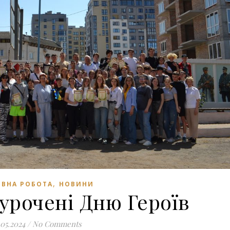
,
ВНА РОБОТА
НОВИНИ
урочені Дню Героїв
.05.2024
/
No Comments