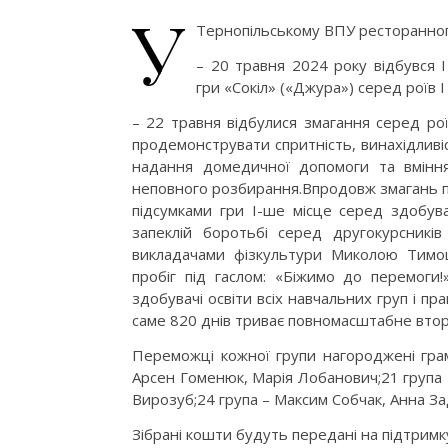
У
Тернопільському ВПУ ресторанного 
– 20 травня 2024 року відбувся І
гри «Сокіл» («Джура») серед роїв І 
– 22 травня відбулися змагання серед рої
продемонструвати спритність, винахідливіст
надання домедичної допомоги та вміння
неповного розбирання.Впродовж змагань па
підсумками гри І-ше місце серед здобува
запеклій боротьбі серед другокурсників
викладачами фізкультури Миколою Тимо
пробіг під гаслом: «Біжимо до перемоги!
здобувачі освіти всіх навчальних груп і пр
саме 820 днів триває повномасштабне вторг
Переможці кожної групи нагороджені грам
Арсен Гоменюк, Марія Лобанович;21 група 
Вирозуб;24 група – Максим Собчак, Анна За
Зібрані кошти будуть передані на підтримк