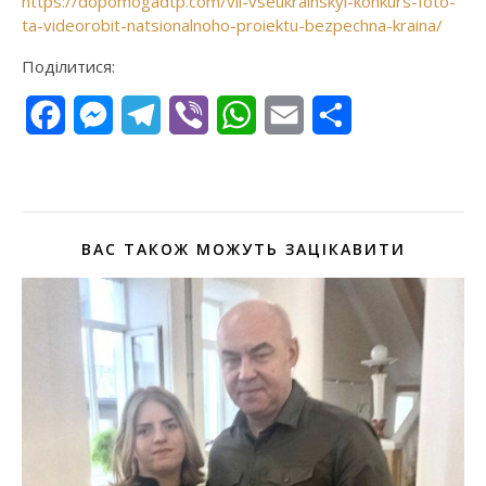
https://dopomogadtp.com/vii-vseukrainskyi-konkurs-foto-
ta-videorobit-natsionalnoho-proiektu-bezpechna-kraina/
Поділитися:
Facebook
Messenger
Telegram
Viber
WhatsApp
Email
Поділитися
ВАС ТАКОЖ МОЖУТЬ ЗАЦІКАВИТИ