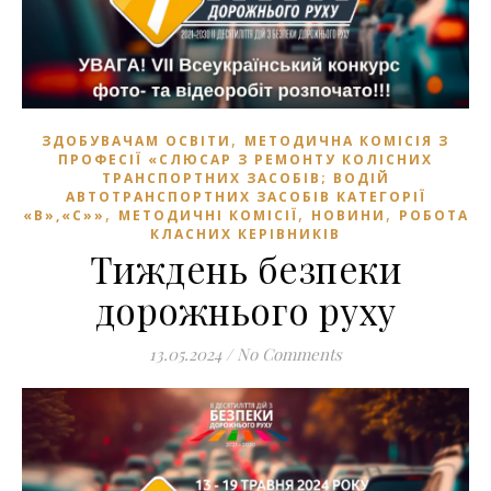
,
ЗДОБУВАЧАМ ОСВІТИ
МЕТОДИЧНА КОМІСІЯ З
ПРОФЕСІЇ «СЛЮСАР З РЕМОНТУ КОЛІСНИХ
ТРАНСПОРТНИХ ЗАСОБІВ; ВОДІЙ
АВТОТРАНСПОРТНИХ ЗАСОБІВ КАТЕГОРІЇ
,
,
,
«В»,«С»»
МЕТОДИЧНІ КОМІСІЇ
НОВИНИ
РОБОТА
КЛАСНИХ КЕРІВНИКІВ
Тиждень безпеки
дорожнього руху
13.05.2024
/
No Comments