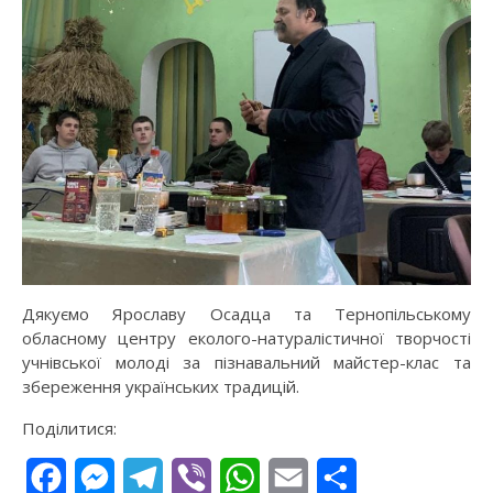
Дякуємо Ярославу Осадца та Тернопільському
обласному центру еколого-натуралістичної творчості
учнівської молоді за пізнавальний майстер-клас та
збереження українських традицій.
Поділитися:
Facebook
Messenger
Telegram
Viber
WhatsApp
Email
Поділитися