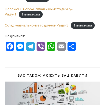
Положення-про-навчально-методичну-
Раду-1
Завантажити
Склад-навчально-методичної-Ради-3
Завантажити
Поділитися:
Facebook
Messenger
Telegram
Viber
WhatsApp
Email
Поділитися
ВАС ТАКОЖ МОЖУТЬ ЗАЦІКАВИТИ