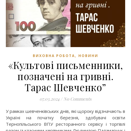
,
ВИХОВНА РОБОТА
НОВИНИ
«Культові письменники,
позначені на гривні.
Тарас Шевченко”
07.03.2024
/
No Comments
У рамках шевченківських днів, які щороку відзначають в
Україні на початку березня, здобувачі освіти
Тернопільського ВПУ ресторанного сервісу і торгівлі
разом із класними керівниками Людмилою Паламарчук і