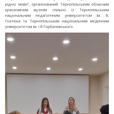
рідної мови”, організований Тернопільським обласним
краєзнавчим музеєм спільно із Тернопільським
національним педагогічним університетом ім. В.
Гнатюка та Тернопільським національним медичним
університетом ім. І.Я.Горбачевського.