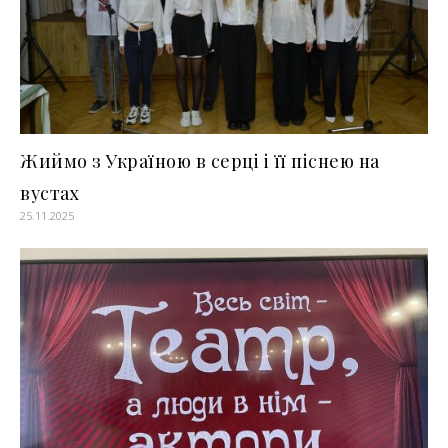
Жиймо з Україною в серці і її піснею на
вустах
25.11.2025