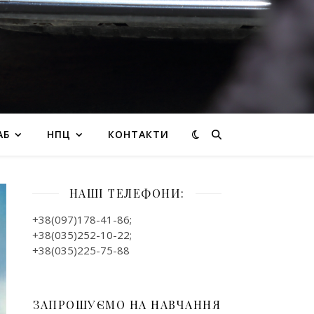
АБ
НПЦ
КОНТАКТИ
НАШІ ТЕЛЕФОНИ:
+38(097)178-41-86;
+38(035)252-10-22;
+38(035)225-75-88
ЗАПРОШУЄМО НА НАВЧАННЯ