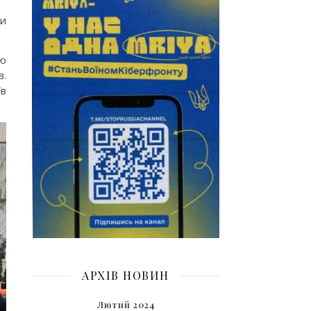
ми
ою
в.
їв
АРХІВ НОВИН
Лютий 2024