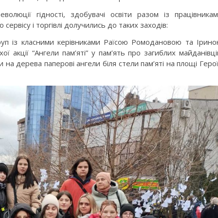
волюції гідності, здобувачі освіти разом із працівника
сервісу і торгівлі долучились до таких заходів:
 груп із класними керівниками Раїсою Ромодановою та Ірин
ї акції “Ангели пам’яті” у пам’ять про загиблих майданівці
 на дерева паперові ангели біля стели пам’яті на площі Геро