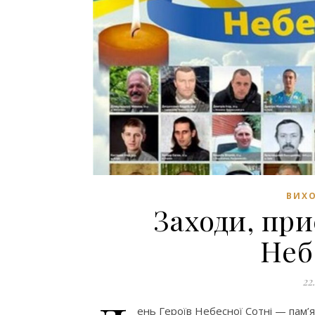
ВИХО
Заходи, при
Неб
22
ень Героїв Небесної Сотні — пам’я