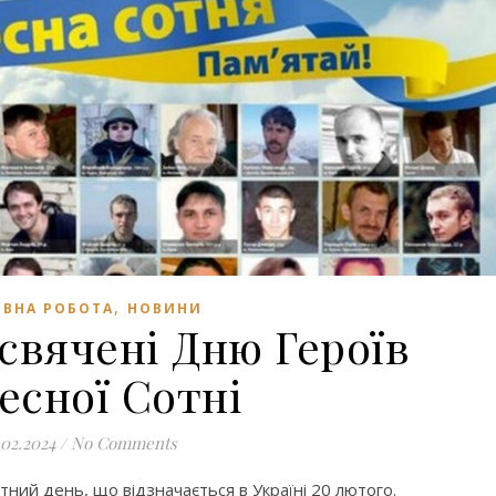
,
ВНА РОБОТА
НОВИНИ
свячені Дню Героїв
есної Сотні
.02.2024
/
No Comments
тний день, що відзначається в Україні 20 лютого.