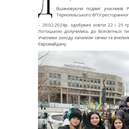
Д
Вшановуючи подвиг учасників Ре
Тернопільського ВПУ ресторанного 
– 20.02.2024р. здобувачі освіти 22 і 25
Лотоцькою долучились до Всесвітньої тихо
Учасники заходу запалили свічки та вчепили
Євромайдану.