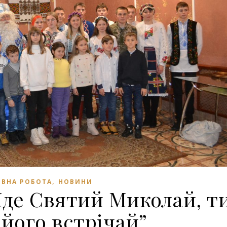
,
ВНА РОБОТА
НОВИНИ
Йде Святий Миколай, т
його встрічай”