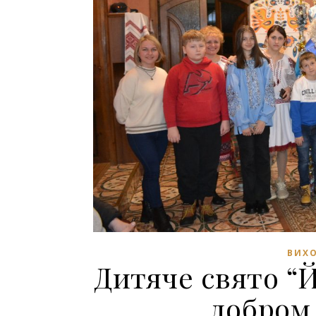
ВИХО
Дитяче свято “
добром 