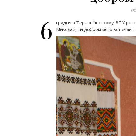
07
6
грудня в Тернопільському ВПУ ресто
Миколай, ти добром його встрічай”.