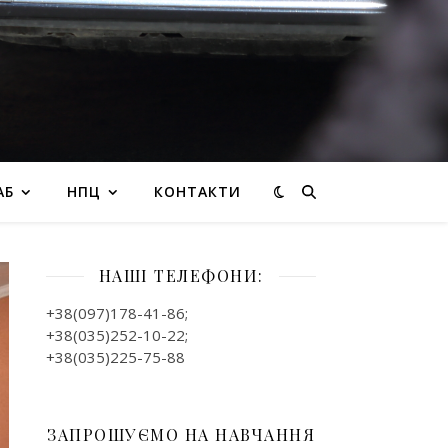
АБ
НПЦ
КОНТАКТИ
НАШІ ТЕЛЕФОНИ:
+38(097)178-41-86;
+38(035)252-10-22;
+38(035)225-75-88
ЗАПРОШУЄМО НА НАВЧАННЯ