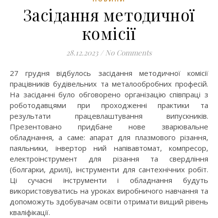
Засідання методичної
комісії
28.12.2023
/
No Comments
27 грудня відбулось засідання методичної комісії
працівників будівельних та металообробних професій.
На засіданні було обговорено організацію співпраці з
роботодавцями при проходженні практики та
результати працевлаштування випускників.
Презентовано придбане нове зварювальне
обладнання, а саме: апарат для плазмового різання,
паяльники, інвертор ний напівавтомат, компресор,
електроінструмент для різання та свердління
(болгарки, дрилі), інструменти для сантехнічних робіт.
Ці сучасні інструменти і обладнання будуть
використовуватись на уроках виробничого навчання та
допоможуть здобувачам освіти отримати вищий рівень
кваліфікації.