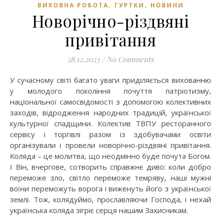
,
,
ВИХОВНА РОБОТА
ГУРТКИ
НОВИНИ
Новорічно-різдвяні
привітання
28.12.2023
/
No Comments
У сучасному світі багато уваги приділяється вихованню
у молодого покоління почуття патріотизму,
національної самосвідомості з допомогою колективних
заходів, відродження народних традицій, української
культурної спадщини. Колектив ТВПУ ресторанного
сервісу і торгівлі разом із здобувачами освіти
організували і провели новорічно-різдвяні привітання.
Коляда – це молитва, що неодмінно буде почута Богом.
І Він, вчергове, сотворить справжнє диво: коли добро
переможе зло, світло переможе темряву, наші мужні
воїни переможуть ворога і виженуть його з української
землі. Тож, колядуймо, прославляючи Господа, і нехай
українська коляда зігріє серця нашим Захисникам.