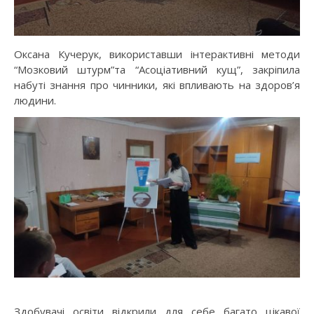
Оксана Кучерук, використавши інтерактивні методи
“Мозковий штурм”та “Асоціативний кущ”, закріпила
набуті знання про чинники, які впливають на здоров’я
людини.
Здобувачі освіти відкрили для себе багато цікавої