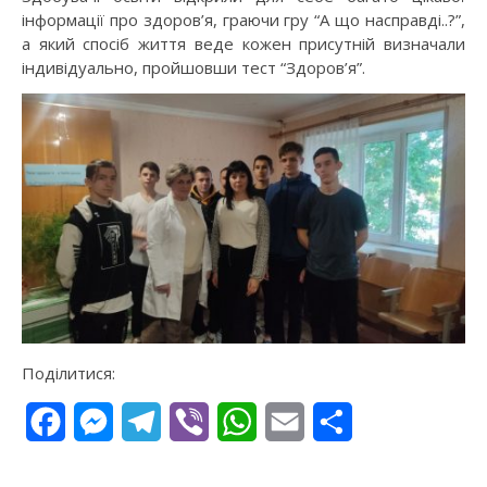
інформації про здоров’я, граючи гру “А що насправді..?”,
а який спосіб життя веде кожен присутній визначали
індивідуально, пройшовши тест “Здоров’я”.
Поділитися:
Facebook
Messenger
Telegram
Viber
WhatsApp
Email
Поділитися