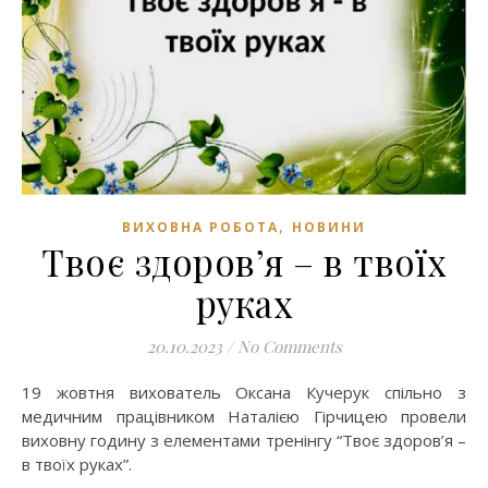
,
ВИХОВНА РОБОТА
НОВИНИ
Твоє здоров’я – в твоїх
руках
20.10.2023
/
No Comments
19 жовтня вихователь Оксана Кучерук спільно з
медичним працівником Наталією Гірчицею провели
виховну годину з елементами тренінгу “Твоє здоров’я –
в твоїх руках”.