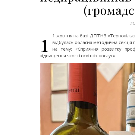
(громадс
13
1
1 жовтня на базі ДПТНЗ «Тернопільсь
відбулась обласна методична секція 
на тему: «Сприяння розвитку профе
підвищення якості освітніх послуг».