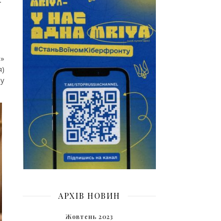
і»
я)
бу
АРХІВ НОВИН
Жовтень 2023