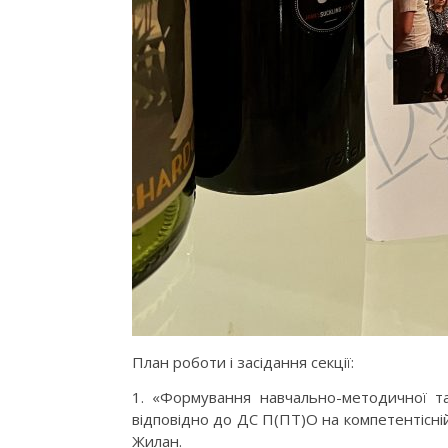
План роботи і засідання секції:
1. «Формування навчально-методичної та 
відповідно до ДС П(ПТ)О на компетентісні
Жилан.