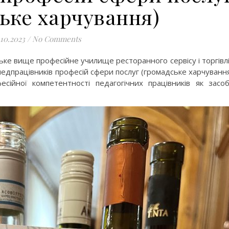
ьке харчування)
.10.2023
/
No Comments
ке вище професійне училище ресторанного сервісу і торгівл
педпрацівників професій сфери послуг (громадське харчуванн
сійної компетентності педагогічних працівників як засо