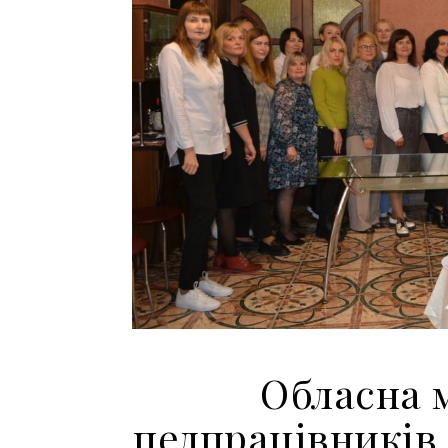
Обласна 
педпрацівників