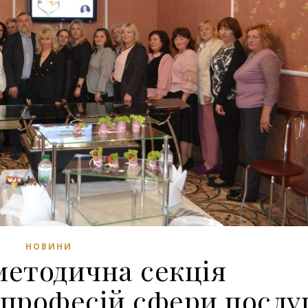
НОВИНИ
методична секція
 професій сфери послу