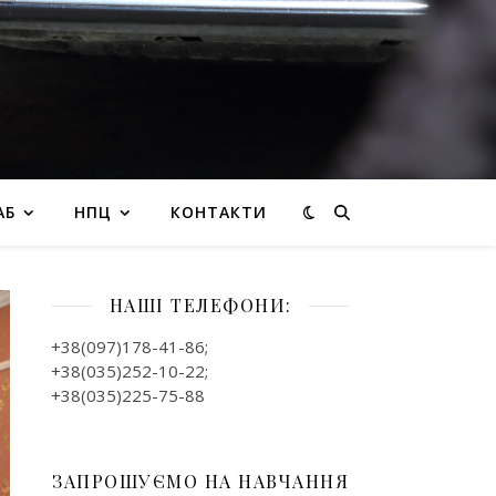
АБ
НПЦ
КОНТАКТИ
НАШІ ТЕЛЕФОНИ:
+38(097)178-41-86;
+38(035)252-10-22;
+38(035)225-75-88
ЗАПРОШУЄМО НА НАВЧАННЯ