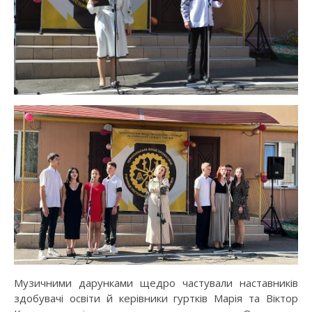
Музичними дарунками щедро частували наставників
здобувачі освіти й керівники гуртків Марія та Віктор