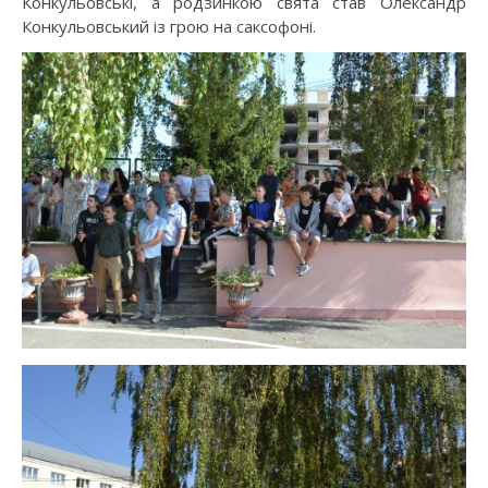
Конкульовські, а родзинкою свята став Олександр
Конкульовський із грою на саксофоні.