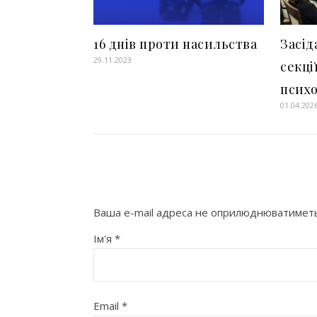
16 днів проти насильства
Засід
29.11.2023
секці
психо
01.04.202
Ваша e-mail адреса не оприлюднюватиметь
Ім'я
*
Email
*