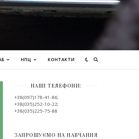
АБ
НПЦ
КОНТАКТИ
НАШІ ТЕЛЕФОНИ:
+38(097)178-41-86;
+38(035)252-10-22;
+38(035)225-75-88
ЗАПРОШУЄМО НА НАВЧАННЯ