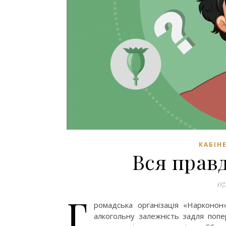
КАБІН
Вся прав
07
Г
ромадська організація «Нарконо
алкогольну залежність задля поп