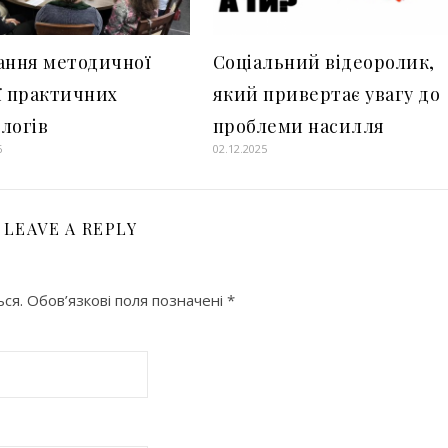
ання методичної
Соціальний відеоролик,
ї практичних
який привертає увагу до
логів
проблеми насилля
6
02.12.2025
LEAVE A REPLY
ся.
Обов’язкові поля позначені
*