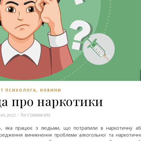
,
ЕТ ПСИХОЛОГА
НОВИНИ
да про наркотики
.10.2022
/
No Comments
н», яка працює з людьми, що потрапили в наркотичну а
ередження виникнення проблеми алкогольної та наркотичн