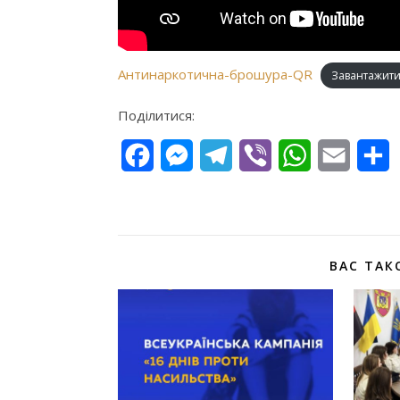
Антинаркотична-брошура-QR
Завантажит
Поділитися:
Facebook
Messenger
Telegram
Viber
WhatsApp
Email
П
ВАС ТАК