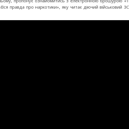
тньому, пропонує ознайомитись з електронною брошурою «
«Вся правда про наркотики», яку читає діючий військовий З