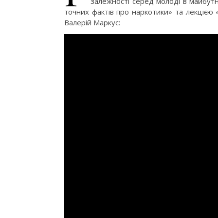
залежності серед молоді в майбу
точних фактів про наркотики» та лекцією 
Валерій Маркус: