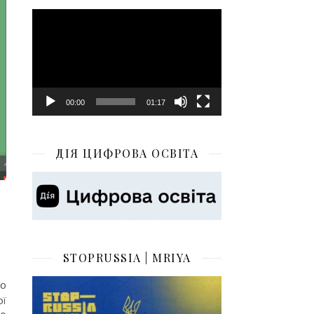
Відеопрогравач
00:00
01:17
ДІЯ ЦИФРОВА ОСВІТА
STOPRUSSIA | MRIYA
бо
ої