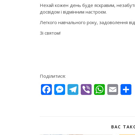
Нехай кожен день буде яскравим, незабутн
досвідом і відмінним настроєм.
Легкого навчального року, задоволення ві
Зі святом!
Поділитися:
Facebook
Messenger
Telegram
Viber
WhatsApp
Email
П
ВАС ТАК