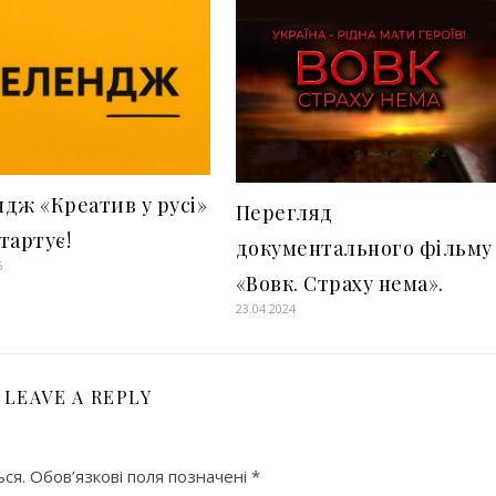
дж «Креатив у русі»
Перегляд
тартує!
документального фільму
6
«Вовк. Страху нема».
23.04.2024
LEAVE A REPLY
ся.
Обов’язкові поля позначені
*