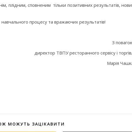
ім, плідним, сповненим тільки позитивних результатів, нов
д навчального процесу та вражаючих результатів!
З поваго
директор ТВПУ ресторанного сервісу і торгів
Марія Чашк
оділитися
ОЖ МОЖУТЬ ЗАЦІКАВИТИ