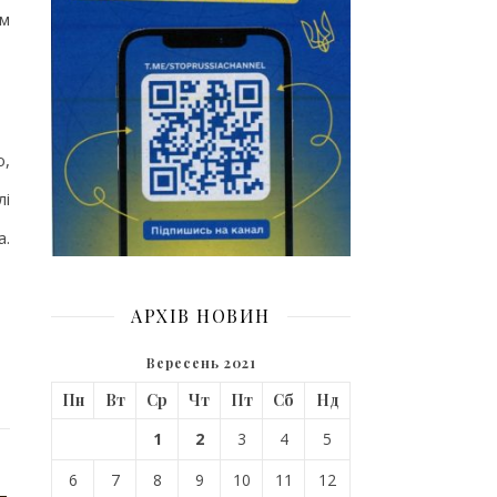
им
ю,
лі
а.
АРХІВ НОВИН
Вересень 2021
Пн
Вт
Ср
Чт
Пт
Сб
Нд
1
2
3
4
5
6
7
8
9
10
11
12