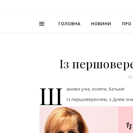
ГОЛОВНА
НОВИНИ
ПРО
Із першовере
01
Ш
ановні учні, колеги, батьки!
Із першовереснем, з Днем зна