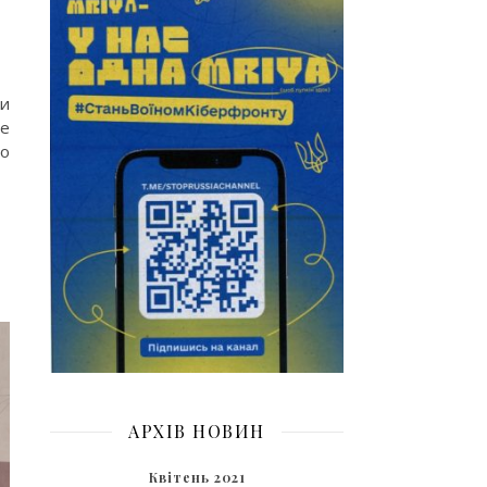
ки
не
го
АРХІВ НОВИН
Квітень 2021