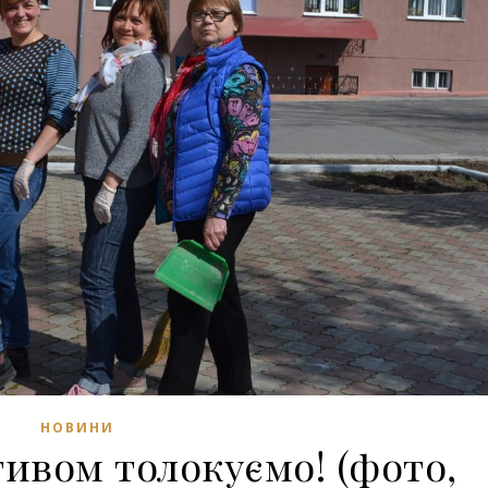
НОВИНИ
ивом толокуємо! (фото,