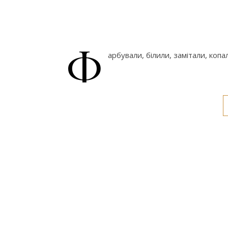
Ф
арбували, білили, замітали, копа