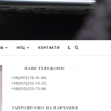
АБ
НПЦ
КОНТАКТИ
НАШІ ТЕЛЕФОНИ:
+38(097)178-41-86;
+38(035)252-10-22;
+38(035)225-75-88
ЗАПРОШУЄМО НА НАВЧАННЯ