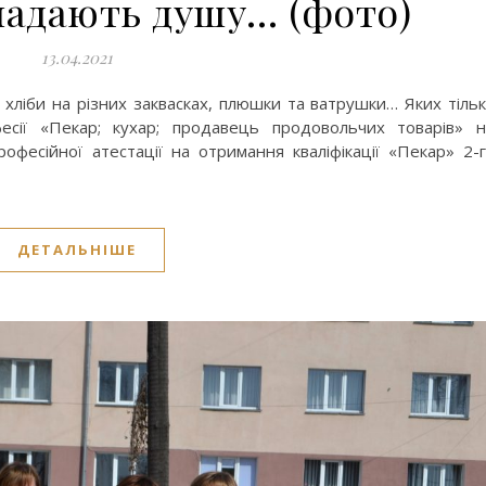
ладають душу… (фото)
13.04.2021
і, хліби на різних заквасках, плюшки та ватрушки… Яких тіль
фесії «Пекар; кухар; продавець продовольчих товарів» 
рофесійної атестації на отримання кваліфікації «Пекар» 2-
ДЕТАЛЬНІШЕ