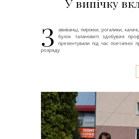
У випічку вк
З
авиванці, пиріжки, рогалики, калач
булок талановиті здобувачі про
презентували під час поетапної п
розряду