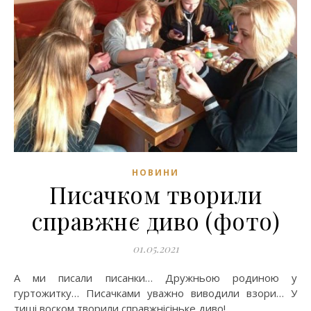
НОВИНИ
Писачком творили
справжнє диво (фото)
01.05.2021
А ми писали писанки… Дружньою родиною у
гуртожитку… Писачками уважно виводили взори… У
тиші воском творили справжнісіньке диво!..