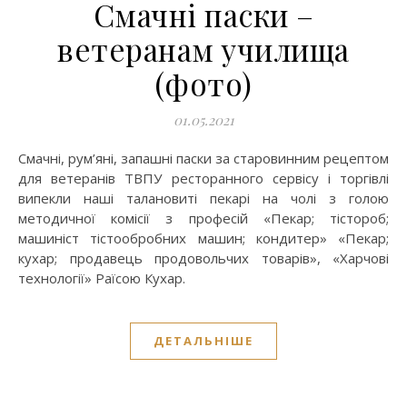
Смачні паски –
ветеранам училища
(фото)
01.05.2021
Смачні, рум’яні, запашні паски за старовинним рецептом
для ветеранів ТВПУ ресторанного сервісу і торгівлі
випекли наші талановиті пекарі на чолі з голою
методичної комісії з професій «Пекар; тістороб;
машиніст тістообробних машин; кондитер» «Пекар;
кухар; продавець продовольчих товарів», «Харчові
технології» Раїсою Кухар.
ДЕТАЛЬНІШЕ