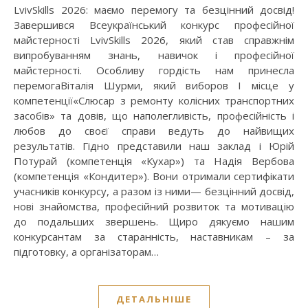
LvivSkills 2026: маємо перемогу та безцінний досвід!
Завершився Всеукраїнський конкурс професійної
майстерності LvivSkills 2026, який став справжнім
випробуванням знань, навичок і професійної
майстерності. Особливу гордість нам принесла
перемогаВіталія Шурми, який виборов І місце у
компетенції«Слюсар з ремонту колісних транспортних
засобів» та довів, що наполегливість, професійність і
любов до своєї справи ведуть до найвищих
результатів. Гідно представили наш заклад і Юрій
Потурай (компетенція «Кухар») та Надія Вербова
(компетенція «Кондитер»). Вони отримали сертифікати
учасників конкурсу, а разом із ними— безцінний досвід,
нові знайомства, професійний розвиток та мотивацію
до подальших звершень. Щиро дякуємо нашим
конкурсантам за старанність, наставникам – за
підготовку, а організаторам…
ДЕТАЛЬНІШЕ