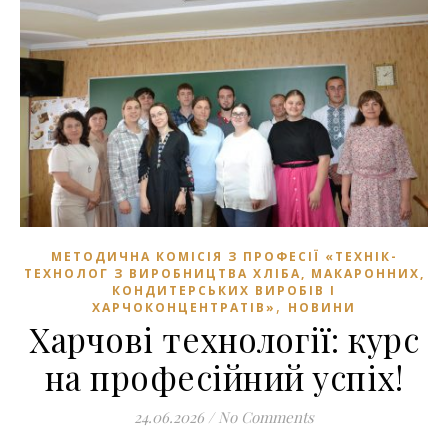
МЕТОДИЧНА КОМІСІЯ З ПРОФЕСІЇ «ТЕХНІК-
ТЕХНОЛОГ З ВИРОБНИЦТВА ХЛІБА, МАКАРОННИХ,
КОНДИТЕРСЬКИХ ВИРОБІВ І
,
ХАРЧОКОНЦЕНТРАТІВ»
НОВИНИ
Харчові технології: курс
на професійний успіх!
24.06.2026
/
No Comments