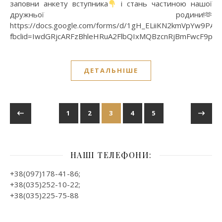
заповни анкету вступника
і стань частиною нашої
дружньої родини!🫶
https://docs.google.com/forms/d/1gH_ELiiKN2kmVpYw9PA
fbclid=IwdGRjcARFzBhleHRuA2FlbQIxMQBzcnRjBmFwcF9pZ
ДЕТАЛЬНІШЕ
1
2
3
4
5
НАШІ ТЕЛЕФОНИ:
+38(097)178-41-86;
+38(035)252-10-22;
+38(035)225-75-88