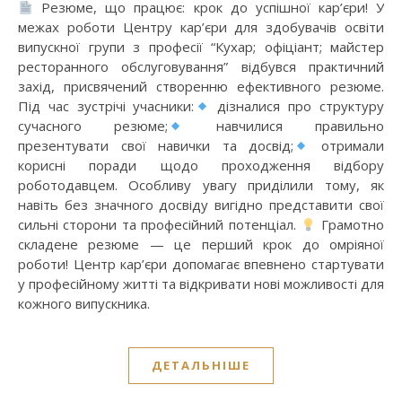
Резюме, що працює: крок до успішної кар’єри! У
межах роботи Центру кар’єри для здобувачів освіти
випускної групи з професії “Кухар; офіціант; майстер
ресторанного обслуговування” відбувся практичний
захід, присвячений створенню ефективного резюме.
Під час зустрічі учасники:
дізналися про структуру
сучасного резюме;
навчилися правильно
презентувати свої навички та досвід;
отримали
корисні поради щодо проходження відбору
роботодавцем. Особливу увагу приділили тому, як
навіть без значного досвіду вигідно представити свої
сильні сторони та професійний потенціал.
Грамотно
складене резюме — це перший крок до омріяної
роботи! Центр кар’єри допомагає впевнено стартувати
у професійному житті та відкривати нові можливості для
кожного випускника.
ДЕТАЛЬНІШЕ