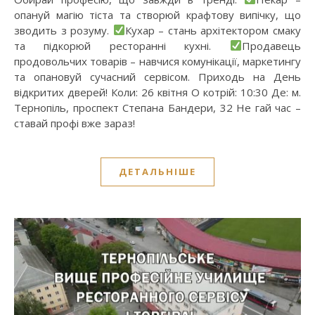
опануй магію тіста та створюй крафтову випічку, що
зводить з розуму.
Кухар – стань архітектором смаку
та підкорюй ресторанні кухні.
Продавець
продовольчих товарів – навчися комунікації, маркетингу
та опановуй сучасний сервісом. Приходь на День
відкритих дверей! Коли: 26 квітня О котрій: 10:30 Де: м.
Тернопіль, проспект Степана Бандери, 32 Не гай час –
ставай профі вже зараз!
ДЕТАЛЬНІШЕ