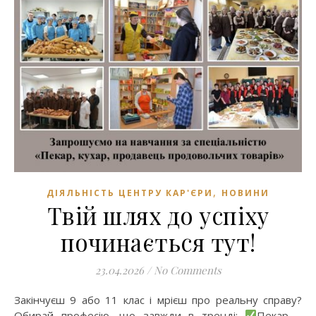
,
ДІЯЛЬНІСТЬ ЦЕНТРУ КАР'ЄРИ
НОВИНИ
Твій шлях до успіху
починається тут!
23.04.2026
/
No Comments
Закінчуєш 9 або 11 клас і мрієш про реальну справу?
Обирай професію, що завжди в тренді:
Пекар –