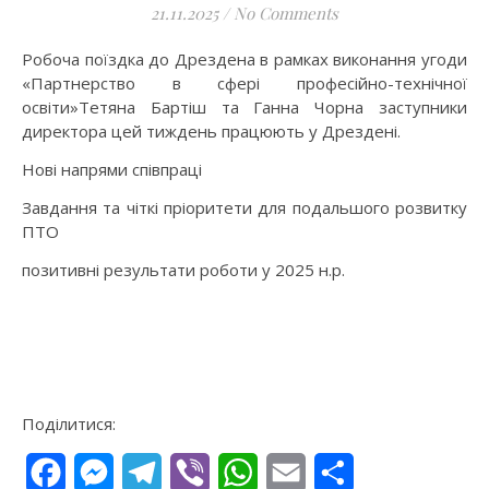
21.11.2025
/
No Comments
Робоча поїздка до Дрездена в рамках виконання угоди
«Партнерство в сфері професійно-технічної
освіти»Тетяна Бартіш та Ганна Чорна заступники
директора цей тиждень працюють у Дрездені.
Нові напрями співпраці
Завдання та чіткі пріоритети для подальшого розвитку
ПТО
позитивні результати роботи у 2025 н.р.
Поділитися:
Facebook
Messenger
Telegram
Viber
WhatsApp
Email
Поділитися