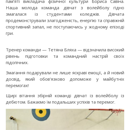
пам’яті викладача фізичної культури Бориса Савіна.
Наша молода команда дівчат з волейболу гідно
змагалася із студентами коледжів. Дівчата
продемонстрували злагодженість, енергію та справжній
спортивний запал, не поступаючись у жодному епізоді
гри.
Тренер команди — Тетяна Бляха — відзначила високий
рівень підготовки та командний настрій своїх
підопічних.
Змагання подарували не лише яскраві емоції, а й новий
досвід, який обов’язково допоможе у майбутніх
перемогах!
Щирі вітання збірній команді дівчат із волейболу із
дебютом. Бажаємо їм подальших успіхів та перемог.