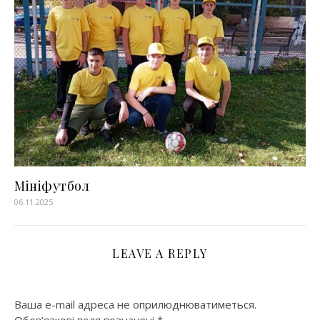
Мініфутбол
06.11.2025
LEAVE A REPLY
Ваша e-mail адреса не оприлюднюватиметься.
Обов’язкові поля позначені
*