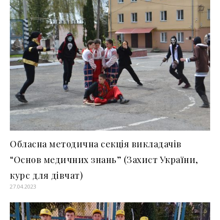
Обласна методична секція викладачів
“Основ медичних знань” (Захист України,
курс для дівчат)
27.04.2023