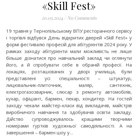
«Skill Fest»
20.05.2024
/
No Comments
19 травня у Тернопільському ВПУ ресторанного сервісу
і торгівлі відбувся День відкритих дверей «Skill Fest» у
формі фестивалю професій для абітурієнтів 2024 року. У
рамках заходу абітурієнти мали можливість не лише
більше дізнатися про навчальний заклад чи оглянути
його, а й спробувати себе в обраній професії. На
локаціях, розташованих у дворі училища, були
представлені усі спеціальності – штукатур,
лицювальник-плиточник, маляр, сантехнік,
електрогазозварник, слюсар з ремонту автомобілів,
кухар, офіціант, бармен, пекар, кондитер. На гостей
заходу чекали майстер-класи від викладачів, майстрів
виробничого навчання та здобувачів освіти закладу.
Дійство супроводжувалось кращими творчими
номерами гуртків художньої самодіяльності. А на
завершення – бармен шоу у…