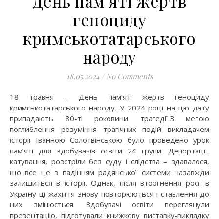
День пам’яті жертв
геноциду
кримськотатарського
народу
18.05.2024
/
No Comments
18 травня – День пам’яті жертв геноциду
кримськотатарського народу. У 2024 році на цю дату
припадають 80-ті роковини трагедії.З метою
поглиблення розуміння трагічних подій викладачем
історії Іванною Солотвінською було проведено урок
пам’яті для здобувачів освіти 24 групи. Депортації,
катування, розстріли без суду і слідства – здавалося,
що все це з падінням радянської системи назавжди
залишиться в історії. Однак, після вторгнення росії в
Україну ці жахіття знову повторюються і ставлення до
них змінюється. Здобувачі освіти переглянули
презентацію, підготували книжкову виставку-викладку