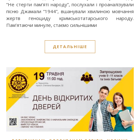
“Не стерти пам’яті народу”, послухали і проаналізували
пісню Джамали “1944”, вшанували хвилиною мовчання
жертв геноциду кримськотатарського народу.
Пам’ятаючи минуле, стаємо сильнішими
ДЕТАЛЬНІШЕ