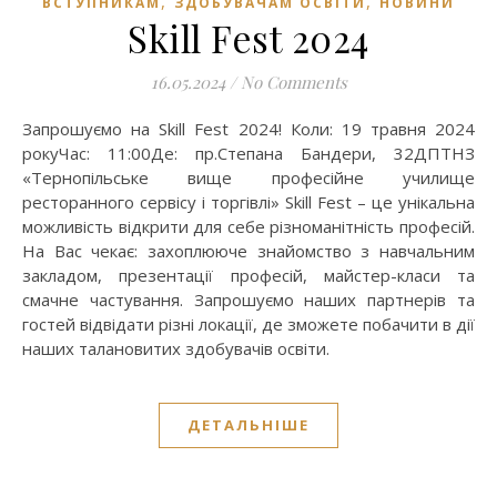
,
,
ВСТУПНИКАМ
ЗДОБУВАЧАМ ОСВІТИ
НОВИНИ
Skill Fest 2024
16.05.2024
/
No Comments
Запрошуємо на Skill Fest 2024! Коли: 19 травня 2024
рокуЧас: 11:00Де: пр.Степана Бандери, 32ДПТНЗ
«Тернопільське вище професійне училище
ресторанного сервісу і торгівлі» Skill Fest – це унікальна
можливість відкрити для себе різноманітність професій.
На Вас чекає: захоплююче знайомство з навчальним
закладом, презентації професій, майстер-класи та
смачне частування. Запрошуємо наших партнерів та
гостей відвідати різні локації, де зможете побачити в дії
наших талановитих здобувачів освіти.
ДЕТАЛЬНІШЕ