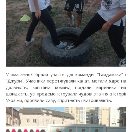
У змаганнях брали участь дві команди: “Гайдамаки” і
“Джури”. Учасники перетягували канат, метали ядро на
дальність, капітани команд поїдали вареники на
швидкість, усі продемонстрували чудові знання з історії
України, проявили силу, спритність і витривалість.