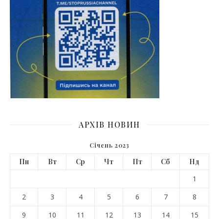
АРХІВ НОВИН
Січень 2023
Пн
Вт
Ср
Чт
Пт
Сб
Нд
1
2
3
4
5
6
7
8
9
10
11
12
13
14
15