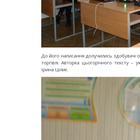
До його написання долучились здобувачі ос
торгівлі. Авторка цьогорічного тексту – 
Ірина Цілик.