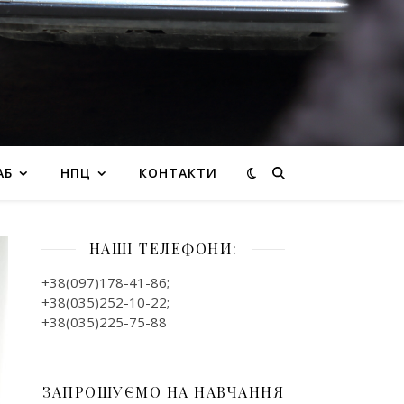
АБ
НПЦ
КОНТАКТИ
НАШІ ТЕЛЕФОНИ:
+38(097)178-41-86;
+38(035)252-10-22;
+38(035)225-75-88
ЗАПРОШУЄМО НА НАВЧАННЯ