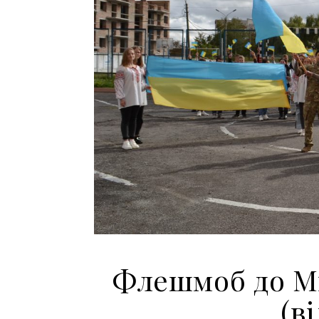
Флешмоб до М
(в