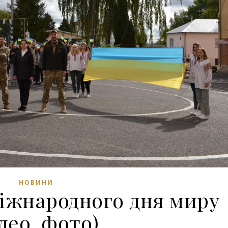
НОВИНИ
іжнародного дня миру
ідео, фото)