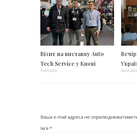
Візит на виставку Auto
Вечір
Tech Service у Києві
Украї
13.05.2026
26.02.202
Ваша e-mail адреса не оприлюднюватиметь
Ім'я
*