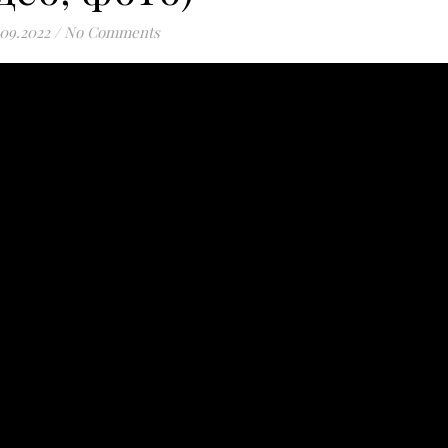
.09.2022
/
No Comments