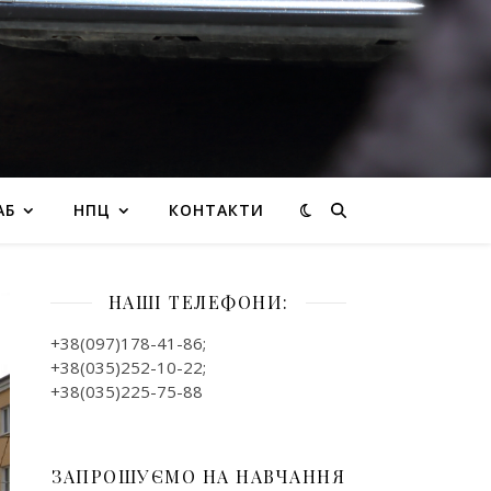
АБ
НПЦ
КОНТАКТИ
НАШІ ТЕЛЕФОНИ:
+38(097)178-41-86;
+38(035)252-10-22;
+38(035)225-75-88
ЗАПРОШУЄМО НА НАВЧАННЯ