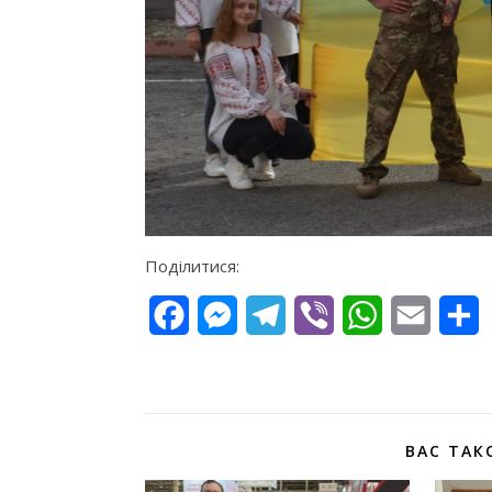
Поділитися:
Facebook
Messenger
Telegram
Viber
WhatsApp
Email
П
ВАС ТАК