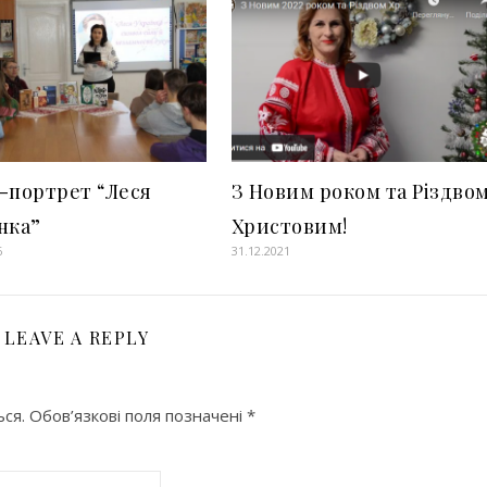
-портрет “Леся
З Новим роком та Різдво
нка”
Христовим!
6
31.12.2021
LEAVE A REPLY
ся.
Обов’язкові поля позначені
*