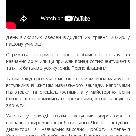
День відкритих дверей відбувся 29 травня 2022р. у
нашому училищі.
Отримати інформацію про особливості вступу та
навчання до училища прибули понад сотню абітурієнтів
та їхніх батьків з усіх куточків Тернопільщини.
Такий захід провели з метою ознайомлення майбутніх
вступників із життям навчального закладу, напрямами
підготовки та спеціальностями, а у майстернях вони
ближче познайомились із професіями, котрі планують
здобути.
Участь у заході взяли заступник директора з
навчально-виробничої роботи Ганна Чорна, заступник
директора з навчально-виховної роботи Степанія
Король, старший майстер Марія Настин та секретар