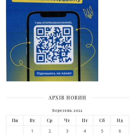
АРХІВ НОВИН
Березень 2022
Пн
Вт
Ср
Чт
Пт
Сб
Нд
1
2
3
4
5
6