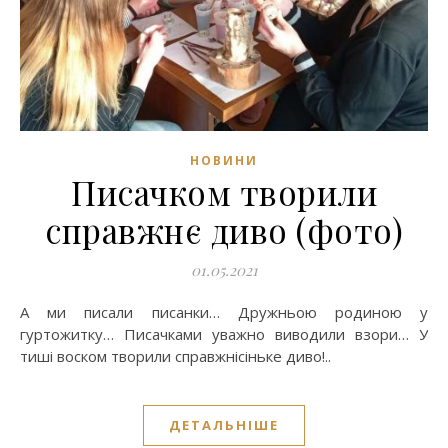
НОВИНИ
Писачком творили
справжнє диво (фото)
01.05.2021
А ми писали писанки… Дружньою родиною у
гуртожитку… Писачками уважно виводили взори… У
тиші воском творили справжнісіньке диво!..
ДЕТАЛЬНІШЕ