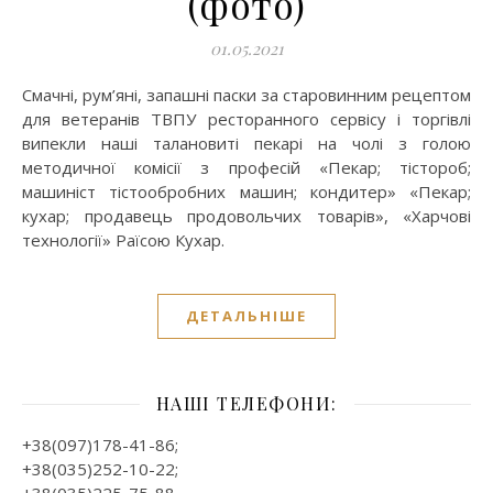
(фото)
01.05.2021
Смачні, рум’яні, запашні паски за старовинним рецептом
для ветеранів ТВПУ ресторанного сервісу і торгівлі
випекли наші талановиті пекарі на чолі з голою
методичної комісії з професій «Пекар; тістороб;
машиніст тістообробних машин; кондитер» «Пекар;
кухар; продавець продовольчих товарів», «Харчові
технології» Раїсою Кухар.
ДЕТАЛЬНІШЕ
НАШІ ТЕЛЕФОНИ:
+38(097)178-41-86;
+38(035)252-10-22;