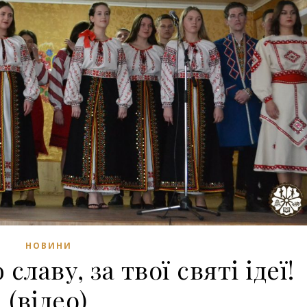
НОВИНИ
славу, за твої святі ідеї!
(відео)