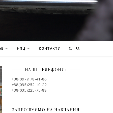
АБ
НПЦ
КОНТАКТИ
НАШІ ТЕЛЕФОНИ:
+38(097)178-41-86;
+38(035)252-10-22;
+38(035)225-75-88
ЗАПРОШУЄМО НА НАВЧАННЯ