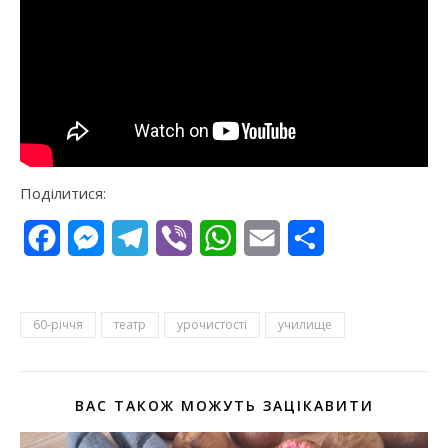
Поділитися:
Facebook
Messenger
Telegram
Viber
WhatsApp
Email
Поділитися
60-річчя
театр
урочистості
училище
ВАС ТАКОЖ МОЖУТЬ ЗАЦІКАВИТИ