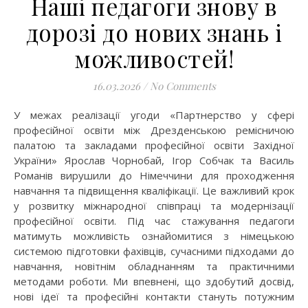
Наші педагоги знову в
дорозі до нових знань і
можливостей!
16.03.2026
/
No Comments
У межах реалізації угоди «Партнерство у сфері
професійної освіти між Дрезденською ремісничою
палатою та закладами професійної освіти Західної
України» Ярослав Чорнобай, Ігор Собчак та Василь
Романів вирушили до Німеччини для проходження
навчання та підвищення кваліфікації. Це важливий крок
у розвитку міжнародної співпраці та модернізації
професійної освіти. Під час стажування педагоги
матимуть можливість ознайомитися з німецькою
системою підготовки фахівців, сучасними підходами до
навчання, новітнім обладнанням та практичними
методами роботи. Ми впевнені, що здобутий досвід,
нові ідеї та професійні контакти стануть потужним