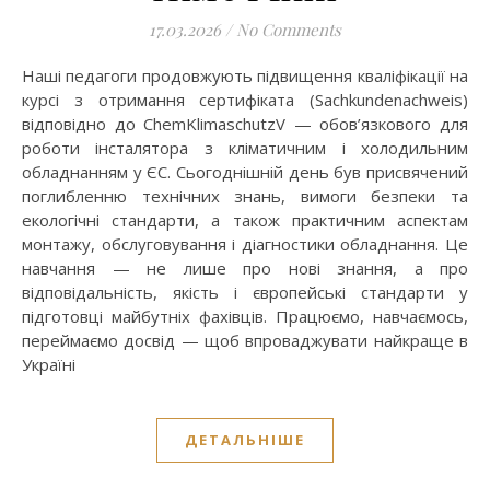
17.03.2026
/
No Comments
Наші педагоги продовжують підвищення кваліфікації на
курсі з отримання сертифіката (Sachkundenachweis)
відповідно до ChemKlimaschutzV — обов’язкового для
роботи інсталятора з кліматичним і холодильним
обладнанням у ЄС. Сьогоднішній день був присвячений
поглибленню технічних знань, вимоги безпеки та
екологічні стандарти, а також практичним аспектам
монтажу, обслуговування і діагностики обладнання. Це
навчання — не лише про нові знання, а про
відповідальність, якість і європейські стандарти у
підготовці майбутніх фахівців. Працюємо, навчаємось,
переймаємо досвід — щоб впроваджувати найкраще в
Україні
ДЕТАЛЬНІШЕ