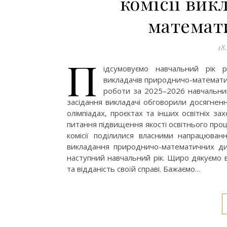
комісії вик
математ
18
П
ідсумовуємо навчальний рік р
викладачів природничо-математич
роботи за 2025–2026 навчальний
засідання викладачі обговорили досягненн
олімпіадах, проєктах та інших освітніх за
питання підвищення якості освітнього про
комісії поділилися власними напрацюва
викладання природничо-математичних дис
наступний навчальний рік. Щиро дякуємо в
та відданість своїй справі. Бажаємо…