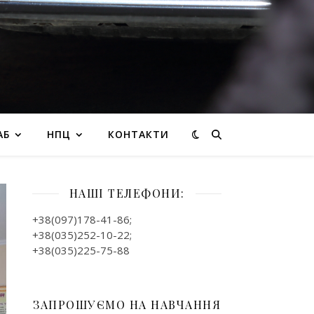
АБ
НПЦ
КОНТАКТИ
НАШІ ТЕЛЕФОНИ:
+38(097)178-41-86;
+38(035)252-10-22;
+38(035)225-75-88
ЗАПРОШУЄМО НА НАВЧАННЯ