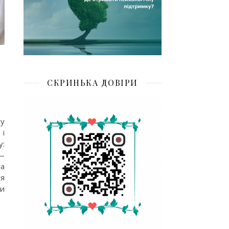
СКРИНЬКА ДОВІРИ
ну
 і
у:
 —
на
ся
ми