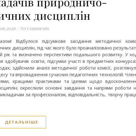
ладачів природничо-
ичних дисциплін
.06.2026
/
No Comments
азом! Відбулося підсумкове засідання методичної коміс
них дисциплін, під час якого було проаналізовано результа
 рік та визначено перспективи подальшого розвитку. У хо
я здобувачів освіти, підсумки участі в предметних конкурса
ходах; здійснили аналіз методичної роботи комісії, розгляну
цесу та впровадження сучасних педагогічних технологій. Чле
ннями, кращими практиками та ідеями щодо вдосконален
циплін; окреслили основні завдання та напрями роботи 
икладачам за професіоналізм, відповідальність, творчу пра
ДЕТАЛЬНІШЕ