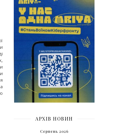
ії
ти
ді
х,
ли
ни
ня
на
цю
АРХІВ НОВИН
Серпень 2026