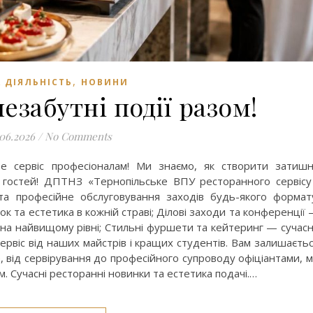
,
 ДІЯЛЬНІСТЬ
НОВИНИ
забутні події разом!
.06.2026
/
No Comments
те сервіс професіоналам! Ми знаємо, як створити затиш
гостей! ДПТНЗ «Тернопільське ВПУ ресторанного сервісу
 та професійне обслуговування заходів будь-якого формат
шок та естетика в кожній страві; Ділові заходи та конференції
чі на найвищому рівні; Стильні фуршети та кейтеринг — сучас
ервіс від наших майстрів і кращих студентів. Вам залишаєть
від сервірування до професійного супроводу офіціантами, 
м. Сучасні ресторанні новинки та естетика подачі.…