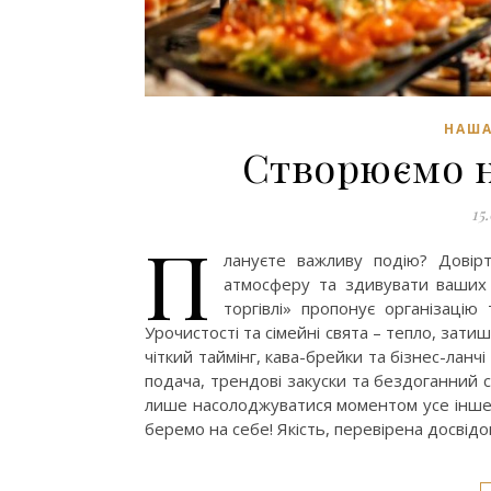
НАША
Створюємо не
15
П
лануєте важливу подію? Довір
атмосферу та здивувати ваших 
торгівлі» пропонує організацію
Урочистості та сімейні свята – тепло, зати
чіткий таймінг, кава-брейки та бізнес-лан
подача, трендові закуски та бездоганний с
лише насолоджуватися моментом усе інше, 
беремо на себе! Якість, перевірена досвідо