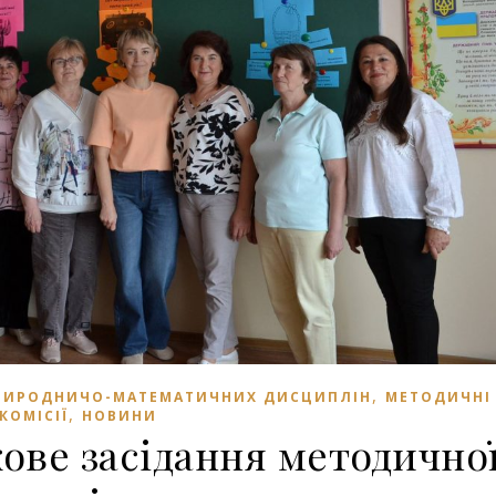
,
ПРИРОДНИЧО-МАТЕМАТИЧНИХ ДИСЦИПЛІН
МЕТОДИЧНІ
,
КОМІСІЇ
НОВИНИ
кове засідання методично