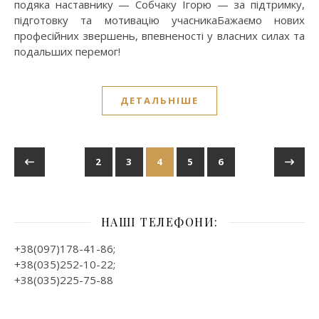
подяка наставнику — Собчаку Ігорю — за підтримку,
підготовку та мотивацію учасникаБажаємо нових
професійних звершень, впевненості у власних силах та
подальших перемог!
ДЕТАЛЬНІШЕ
2
3
4
5
6
НАШІ ТЕЛЕФОНИ:
+38(097)178-41-86;
+38(035)252-10-22;
+38(035)225-75-88