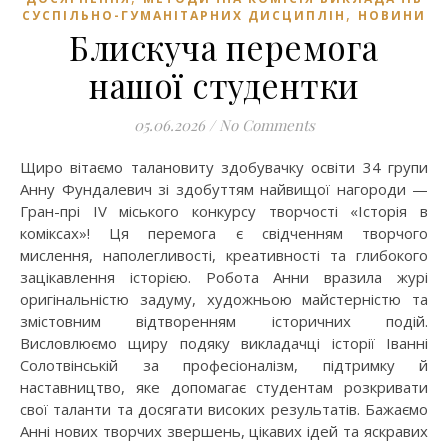
,
СУСПІЛЬНО-ГУМАНІТАРНИХ ДИСЦИПЛІН
НОВИНИ
Блискуча перемога
нашої студентки
05.06.2026
/
No Comments
Щиро вітаємо талановиту здобувачку освіти 34 групи
Анну Фундалевич зі здобуттям найвищої нагороди —
Гран-прі IV міського конкурсу творчості «Історія в
коміксах»! Ця перемога є свідченням творчого
мислення, наполегливості, креативності та глибокого
зацікавлення історією. Робота Анни вразила журі
оригінальністю задуму, художньою майстерністю та
змістовним відтворенням історичних подій.
Висловлюємо щиру подяку викладачці історії Іванні
Солотвінській за професіоналізм, підтримку й
наставництво, яке допомагає студентам розкривати
свої таланти та досягати високих результатів. Бажаємо
Анні нових творчих звершень, цікавих ідей та яскравих