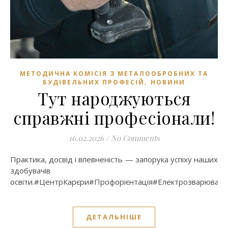
МЕТОДИЧНА КОМІСІЯ З МЕТАЛООБРОБНИХ ТА
,
БУДІВЕЛЬНИХ ПРОФЕСІЙ
НОВИНИ
Тут народжуються
справжні професіонали!
16.02.2026
/
No Comments
Практика, досвід і впевненість — запорука успіху наших
здобувачів
освіти.#ЦентрКарєри#Профорієнтація#Електрозварюван
ДЕТАЛЬНІШЕ