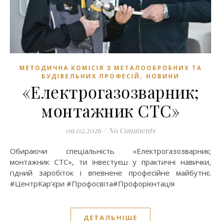
МЕТОДИЧНА КОМІСІЯ З МЕТАЛООБРОБНИХ ТА
,
БУДІВЕЛЬНИХ ПРОФЕСІЙ
НОВИНИ
«Електрогазозварник;
монтажник СТС»
09.02.2026
/
No Comments
Обираючи спеціальність «Електрогазозварник;
монтажник СТС», ти інвестуєш у практичні навички,
гідний заробіток і впевнене професійне майбутнє.
#ЦентрКар’єри #Профосвіта#Профорієнтація
ДЕТАЛЬНІШЕ