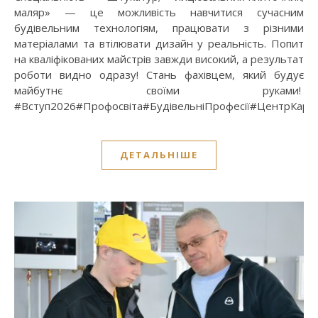
маляр» — це можливість навчитися сучасним
будівельним технологіям, працювати з різними
матеріалами та втілювати дизайн у реальність. Попит
на кваліфікованих майстрів завжди високий, а результат
роботи видно одразу! Стань фахівцем, який будує
майбутнє своїми руками!
#Вступ2026#Профосвіта#БудівельніПрофесії#ЦентрКарє
ДЕТАЛЬНІШЕ