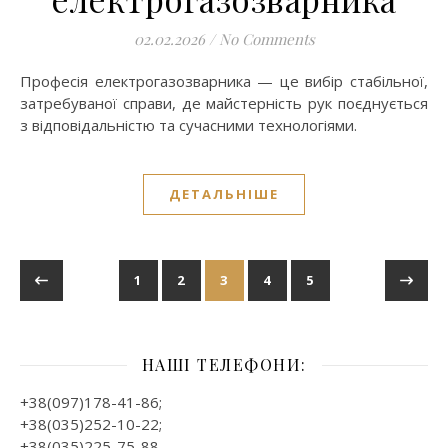
02.02.2026
/
No Comments
Професія електрогазозварника — це вибір стабільної,
затребуваної справи, де майстерність рук поєднується
з відповідальністю та сучасними технологіями.
ДЕТАЛЬНІШЕ
1
2
3
4
5
НАШІ ТЕЛЕФОНИ:
+38(097)178-41-86;
+38(035)252-10-22;
+38(035)225-75-88