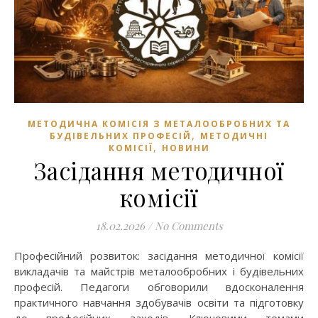
МЕТОДИЧНА КОМІСІЯ З МЕТАЛООБРОБНИХ ТА
,
БУДІВЕЛЬНИХ ПРОФЕСІЙ
МЕТОДИЧНІ
,
КОМІСІЇ
НОВИНИ
Засідання методичної
комісії
18.02.2026
/
No Comments
Професійний розвиток: засідання методичної комісії
викладачів та майстрів металообробних і будівельних
професій. Педагоги обговорили вдосконалення
практичного навчання здобувачів освіти та підготовку
до професійних заходів. Ключовими темами