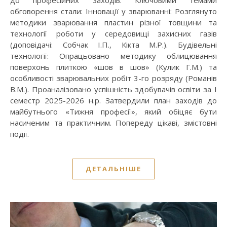
обговорення стали: Інновації у зварюванні: Розглянуто
методики зварювання пластин різної товщини та
технології роботи у середовищі захисних газів
(доповідачі: Собчак І.П., Кікта М.Р.). Будівельні
технології: Опрацьовано методику облицювання
поверхонь плиткою «шов в шов» (Кулик Г.М.) та
особливості зварювальних робіт 3-го розряду (Романів
В.М.). Проаналізовано успішність здобувачів освіти за І
семестр 2025-2026 н.р. Затвердили план заходів до
майбутнього «Тижня професії», який обіцяє бути
насиченим та практичним. Попереду цікаві, змістовні
події.
ДЕТАЛЬНІШЕ