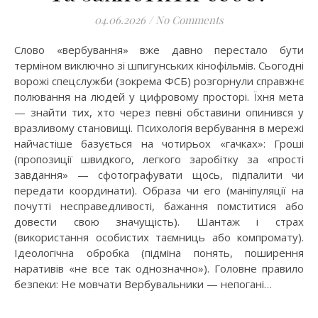
04.06.2026
/
No Comments
Слово «вербування» вже давно перестало бути
терміном виключно зі шпигунських кінофільмів. Сьогодні
ворожі спецслужби (зокрема ФСБ) розгорнули справжнє
полювання на людей у цифровому просторі. Їхня мета
— знайти тих, хто через певні обставини опинився у
вразливому становищі. Психологія вербування в мережі
найчастіше базується на чотирьох «гачках»: Гроші
(пропозиції швидкого, легкого заробітку за «прості
завдання» — сфотографувати щось, підпалити чи
передати координати). Образа чи его (маніпуляції на
почутті несправедливості, бажання помститися або
довести свою значущість). Шантаж і страх
(використання особистих таємниць або компромату).
Ідеологічна обробка (підміна понять, поширення
наративів «не все так однозначно»). Головне правило
безпеки: Не мовчати Вербувальники — непогані…