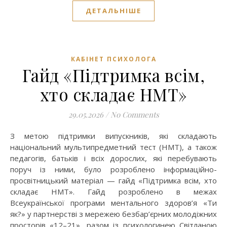
ДЕТАЛЬНІШЕ
КАБІНЕТ ПСИХОЛОГА
Гайд «Підтримка всім,
хто складає НМТ»
29.05.2026
/
No Comments
національний мультипредметний тест (НМТ), а також
педагогів, батьків і всіх дорослих, які перебувають
поруч із ними, було розроблено інформаційно-
просвітницький матеріал — гайд «Підтримка всім, хто
складає НМТ». Гайд розроблено в межах
Всеукраїнської програми ментального здоров’я «Ти
як?» у партнерстві з мережею безбар’єрних молодіжних
просторів «12–21», разом із психологинею Світланою