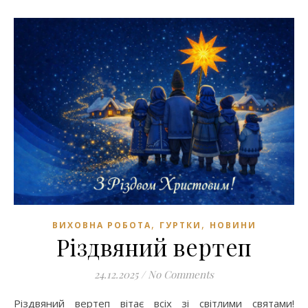
,
,
ВИХОВНА РОБОТА
ГУРТКИ
НОВИНИ
Різдвяний вертеп
24.12.2025
/
No Comments
Різдвяний вертеп вітає всіх зі світлими святами!