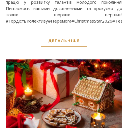
працю у розвитку талантів молодого покоління!
Пишаємось вашими досягненнями та крокуємо до
нових творчих вершин!
#ГордістьКолективу#Перемога#ChristmasStar2026#Театр
ДЕТАЛЬНІШЕ