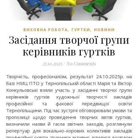
,
,
ВИХОВНА РОБОТА
ГУРТКИ
НОВИНИ
Засідання творчої групи
керівників гуртків
27.10.2025
/
No Comments
Творчість, професіоналізм, результат 24.10.2025р. на
базі НМЦ ПТО у Тернопільській області Марія та Віктор
Конкульовські взяли участь у засіданні творчої групи
керівників гуртків художньої творчості закладів
професійної та фахової передвищої освіти
Тернопільщини. Під час зустрічі обговорювали умови та
пропозиції щодо проведення творчих звітів гуртків,
визначили назви й гасла звітних заходів, розглянули
репертуар для вокально-хорових колективів закладів
професійної освіти. Учасники активно ділилися досвідом