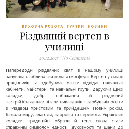
,
,
ВИХОВНА РОБОТА
ГУРТКИ
НОВИНИ
Різдвяний вертеп в
училищі
20.12.2025
/
No Comments
Напередодні різдвяних свят в нашому училищі
панувала особлива святкова атмосфера. Вертеп у складі
працівників та здобувачів освіти відвідав навчальні
кабінети, майстерні та навчальні групи, даруючи щирі
колядки, добрі побажання й різдвяний
настрій.Колядники вітали викладачів і здобувачів освіти
з Різдвом Христовим та прийдешнім Новим роком,
бажали миру, злагоди, здоров’я та перемоги. Українські
колядки, традиційні образи й теплі слова стали
справжнім символом єдності, духовності та шани до