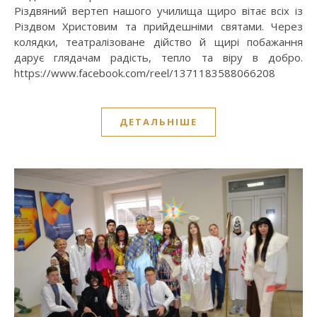
Різдвяний вертеп нашого училища щиро вітає всіх із
Різдвом Христовим та прийдешніми святами. Через
колядки, театралізоване дійство й щирі побажання
дарує глядачам радість, тепло та віру в добро.
https://www.facebook.com/reel/1371183588066208
ДЕТАЛЬНІШЕ