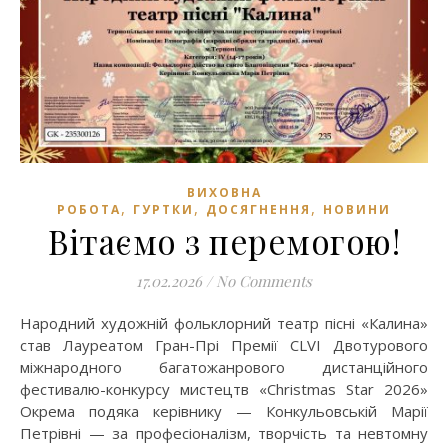
ВИХОВНА
,
,
,
РОБОТА
ГУРТКИ
ДОСЯГНЕННЯ
НОВИНИ
Вітаємо з перемогою!
17.02.2026
/
No Comments
Народний художній фольклорний театр пісні «Калина»
став Лауреатом Гран-Прі Премії CLVI Двотурового
міжнародного багатожанрового дистанційного
фестивалю-конкурсу мистецтв «Christmas Star 2026»
Окрема подяка керівнику — Конкульовській Марії
Петрівні — за професіоналізм, творчість та невтомну