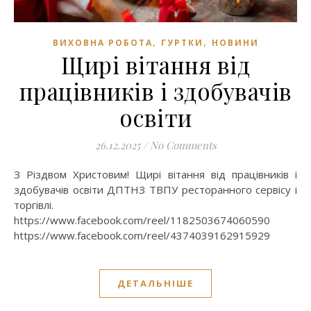
,
,
ВИХОВНА РОБОТА
ГУРТКИ
НОВИНИ
Щирі вітання від
працівників і здобувачів
освіти
26.12.2025
/
No Comments
З Різдвом Христовим! Щирі вітання від працівників і
здобувачів освіти ДПТНЗ ТВПУ ресторанного сервісу і
торгівлі.
https://www.facebook.com/reel/1182503674060590
https://www.facebook.com/reel/4374039162915929
ДЕТАЛЬНІШЕ