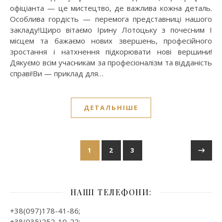
офіціанта — це мистецтво, де важлива кожна деталь.
Особлива гордість — перемога представниці нашого
закладу!Щиро вітаємо Ірину Лотоцьку з почесним І
місцем та бажаємо нових звершень, професійного
зростання і натхнення підкорювати нові вершини!
Дякуємо всім учасникам за професіоналізм та відданість
справі!Ви — приклад для…
ДЕТАЛЬНІШЕ
1
2
3
НАШІ ТЕЛЕФОНИ:
+38(097)178-41-86;
+38(035)252-10-22;