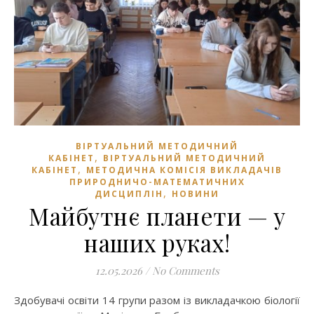
ВІРТУАЛЬНИЙ МЕТОДИЧНИЙ
,
КАБІНЕТ
ВІРТУАЛЬНИЙ МЕТОДИЧНИЙ
,
КАБІНЕТ
МЕТОДИЧНА КОМІСІЯ ВИКЛАДАЧІВ
ПРИРОДНИЧО-МАТЕМАТИЧНИХ
,
ДИСЦИПЛІН
НОВИНИ
Майбутнє планети — у
наших руках!
12.05.2026
/
No Comments
Здобувачі освіти 14 групи разом із викладачкою біології