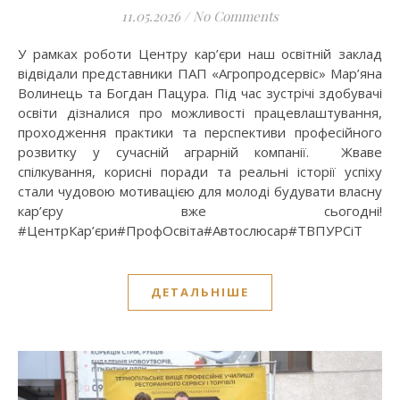
11.05.2026
/
No Comments
У рамках роботи Центру кар’єри наш освітній заклад
відвідали представники ПАП «Агропродсервіс» Мар’яна
Волинець та Богдан Пацура. Під час зустрічі здобувачі
освіти дізналися про можливості працевлаштування,
проходження практики та перспективи професійного
розвитку у сучасній аграрній компанії. Жваве
спілкування, корисні поради та реальні історії успіху
стали чудовою мотивацією для молоді будувати власну
кар’єру вже сьогодні!
#ЦентрКар’єри#ПрофОсвіта#Автослюсар#ТВПУРСіТ
ДЕТАЛЬНІШЕ