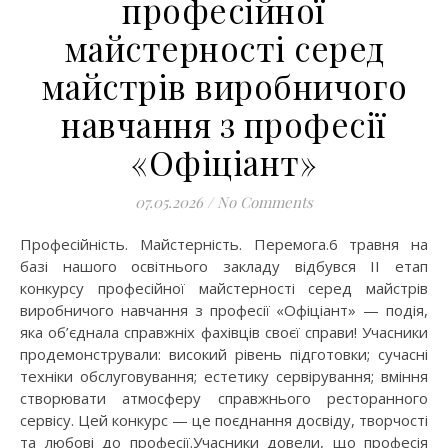
професійної
майстерності серед
майстрів виробничого
навчання з професії
«Офіціант»
07.05.2026
/
No Comments
Професійність. Майстерність. Перемога.6 травня на
базі нашого освітнього закладу відбувся ІІ етап
конкурсу професійної майстерності серед майстрів
виробничого навчання з професії «Офіціант» — подія,
яка об’єднала справжніх фахівців своєї справи! Учасники
продемонстрували: високий рівень підготовки; сучасні
техніки обслуговування; естетику сервірування; вміння
створювати атмосферу справжнього ресторанного
сервісу. Цей конкурс — це поєднання досвіду, творчості
та любові до професії.Учасники довели, що професія