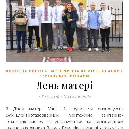
,
ВИХОВНА РОБОТА
МЕТОДИЧНА КОМІСІЯ КЛАСНИХ
,
КЕРІВНИКІВ
НОВИНИ
День матері
08.05.2026
/
No Comments
З Днем матері! Учні 11 групи, які опановують
фах«Електрогазозварник; монтажник санітарно-
технічних систем та устаткувань» під керівництвом
класного керівника Василя Романіва щиро вітають усіх з