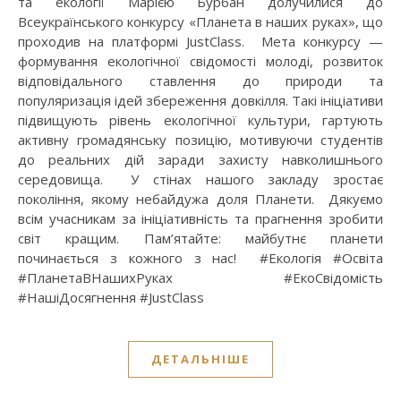
та екології Марією Бурбан долучилися до
Всеукраїнського конкурсу «Планета в наших руках», що
проходив на платформі JustClass. Мета конкурсу —
формування екологічної свідомості молоді, розвиток
відповідального ставлення до природи та
популяризація ідей збереження довкілля. Такі ініціативи
підвищують рівень екологічної культури, гартують
активну громадянську позицію, мотивуючи студентів
до реальних дій заради захисту навколишнього
середовища. У стінах нашого закладу зростає
покоління, якому небайдужа доля Планети. Дякуємо
всім учасникам за ініціативність та прагнення зробити
світ кращим. Пам’ятайте: майбутнє планети
починається з кожного з нас! #Екологія #Освіта
#ПланетаВНашихРуках #ЕкоСвідомість
#НашіДосягнення #JustClass
ДЕТАЛЬНІШЕ