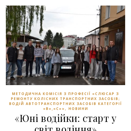
МЕТОДИЧНА КОМІСІЯ З ПРОФЕСІЇ «СЛЮСАР З
РЕМОНТУ КОЛІСНИХ ТРАНСПОРТНИХ ЗАСОБІВ;
ВОДІЙ АВТОТРАНСПОРТНИХ ЗАСОБІВ КАТЕГОРІЇ
,
«В»,«С»»
НОВИНИ
«Юні водійки: старт у
світ водіння»