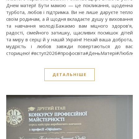
Днем матері! Бути мамою — це покликання, щоденна
турбота, любов і підтримка. Ви не лише даруєте тепло
своїм родинам, а й щодня вкладаєте душу у виховання
та навчання молоді.Бажаємо вам міцного здоров’я,
радості, сімейного затишку, щасливих посмішок дітей
та миру в серці й у нашій Україні! Нехай ваша доброта,
мудрість і любов завжди повертаються до вас
сторицею! #вступ2026#профосвіта#ДеньМатері#Люблю
ДЕТАЛЬНІШЕ